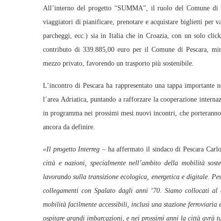
All’interno del progetto “SUMMA”, il ruolo del Comune di P
viaggiatori di pianificare, prenotare e acquistare biglietti per v
parcheggi, ecc.) sia in Italia che in Croazia, con un solo clic
contributo di 339.885,00 euro per il Comune di Pescara, mira 
mezzo privato, favorendo un trasporto più sostenibile.
L’incontro di Pescara ha rappresentato una tappa importante ne
l’area Adriatica, puntando a rafforzare la cooperazione internazi
in programma nei prossimi mesi nuovi incontri, che porteranno 
ancora da definire.
«Il progetto Interreg –
ha affermato il sindaco di Pescara Car
città e nazioni, specialmente nell’ambito della mobilità sost
lavorando sulla transizione ecologica, energetica e digitale. Pe
collegamenti con Spalato dagli anni ’70. Siamo collocati al ce
mobilità facilmente accessibili, inclusi una stazione ferroviari
ospitare grandi imbarcazioni, e nei prossimi anni la città avrà t