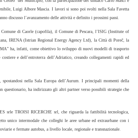
n Cetteo” del Municipio, con la partecipazione del sindaco Carlo Masci e
enibile, Luigi Albore Mascia. I lavori si sono poi svolti nella Sala Favetta
no discusso l’avanzamento delle attività e definito i prossimi passi.
il Comune di Caorle (capofila), il Comune di Pescara, l’ISIG (Institute of
lana, IRENA (Istrian Regional Energy Agency Ltd), la Città di Poreč, la
MA” ha, infatti, come obiettivo lo sviluppo di nuovi modelli di trasporto
 costiere e dell’entroterra dell’Adriatico, creando collegamenti rapidi ed
, spostandosi nella Sala Europa dell’Aurum. I principali momenti della
n questionario, ha indirizzato gli altri partner verso possibili strategie che
LES srle TROISI RICERCHE srl, che riguarda la fattibilità tecnologica,
ietto unico intermodale che colleghi le aree urbane ed extraurbane con i
roviarie e fermate autobus, a livello locale, regionale e transnazionale.