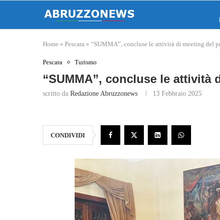
Home
»
Pescara
»
“SUMMA”, concluse le attività di meeting del pr
Pescara
Turismo
“SUMMA”, concluse le attività 
scritto da
Redazione Abruzzonews
13 Febbraio 2025
CONDIVIDI