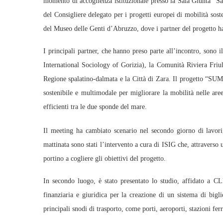
momento di accoglienza istituzionale presso la Sala Giunta “Sa
del Consigliere delegato per i progetti europei di mobilità sost
del Museo delle Genti d’Abruzzo, dove i partner del progetto han
I principali partner, che hanno preso parte all’incontro, sono 
International Sociology of Gorizia), la Comunità Riviera Friu
Regione spalatino-dalmata e la Città di Zara. Il progetto “SUM
sostenibile e multimodale per migliorare la mobilità nelle aree
efficienti tra le due sponde del mare.
Il meeting ha cambiato scenario nel secondo giorno di lavori
mattinata sono stati l’intervento a cura di ISIG che, attraverso u
portino a cogliere gli obiettivi del progetto.
In secondo luogo, è stato presentato lo studio, affidato a C
finanziaria e giuridica per la creazione di un sistema di bigl
principali snodi di trasporto, come porti, aeroporti, stazioni fer