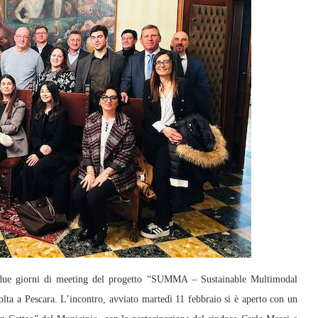
due giorni di meeting del progetto “SUMMA – Sustainable Multimodal
olta a Pescara. L’incontro, avviato martedì 11 febbraio si è aperto con un