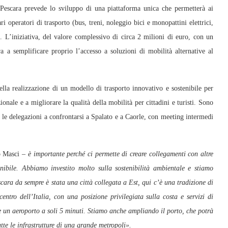
escara prevede lo sviluppo di una piattaforma unica che permetterà ai
ari operatori di trasporto (bus, treni, noleggio bici e monopattini elettrici,
k. L’iniziativa, del valore complessivo di circa 2 milioni di euro, con un
a semplificare proprio l’accesso a soluzioni di mobilità alternative al
lla realizzazione di un modello di trasporto innovativo e sostenibile per
onale e a migliorare la qualità della mobilità per cittadini e turisti. Sono
le delegazioni a confrontarsi a Spalato e a Caorle, con meeting intermedi
lo Masci
– è importante perché ci permette di creare collegamenti con altre
enibile. Abbiamo investito molto sulla sostenibilità ambientale e stiamo
scara da sempre è stata una città collegata a Est, qui c’è una tradizione di
ntro dell’Italia, con una posizione privilegiata sulla costa e servizi di
a e un aeroporto a soli 5 minuti. Stiamo anche ampliando il porto, che potrà
utte le infrastrutture di una grande metropoli».