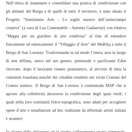
Nell’ottica di mantenere e consolidare una pratica di condivisione con
gli abitanti del Borgo e di quelli di tutto il territorio, è stato ideato il
Progetto “Seminiamo Arte – Le soglie musive dell’antinciampo
creativo” (a cura di Lea Contestabile – Antonio Gasbarrini) con relativa
“Mappa per un giardino di arte condivisa” al fine di estendere
fisicamente ed esteticamente il “Villaggio d’Arte” del MuBAq a tutto il
Borgo di San Lorenzo. Trasformando in tal modo l’intera area in luogo
di arte diffusa, unico nel suo genere, potenziale e pacificante Eden
ritrovato, dopo il lacerante vissuto postsismico, al servizio di tutta la
comunità fossolana nonché dei cittadini residenti nei vicini Comuni del
Cratere sismico. Il Borgo di San Lorenzo è costituitoda MAP che si
aprono alla collettività attraverso la condivisione degli spazi verdi, i
quali nella loro continuità fisico-topografica, sono adatti per accogliere
opere d’arte e installazioni ad hoc realizzate da affermati artisti italiani
e stranieri.
In alcune delle abitazioni ed in stretto collegamento spazio-temporale-