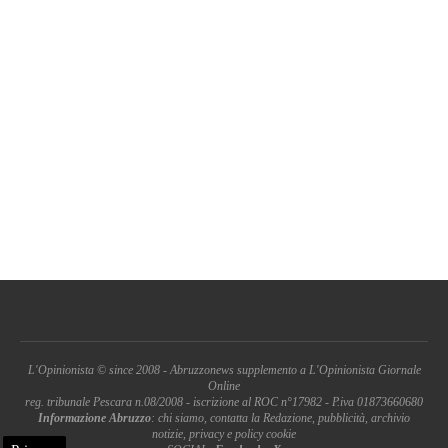
L'Opinionista © since 2008 - Abruzzonews supplemento a L'Opinionista Giornale
Online
reg. tribunale Pescara n.08/2008 - iscrizione al ROC n°17982 - P.iva 01873660680
Informazione Abruzzo
: chi siamo, contatta la Redazione, pubblicità, archivio
notizie, privacy e policy cookie