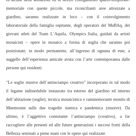
memoriale con queste piccole, ma riconcilianti aree attrezzate a
giardino, saranno realizzate in loco – con il coinvolgimento
laboratoriale della famiglia ospitante, degli operatori del MuBAq, dei
giovani atleti del Team L’Aquila, Olympics Italia, guidati da artisti
mosaicisti – opere in mosaico a forma di soglia che saranno poi
posizionate, in modo permanente, all’ingresso di ognuna di esse, a
suggello dell’esperienza amicale avuta con l’arte contemporanea dalle
persone qui residenti.
“Le soglie musive dell’antinciampo creativo” incorporano in tal modo
il legame indissolubile instaurato tra esterno del giardino ed interno
dell’abitazione (soglie); tecnica mosaicistica e rammemorante monito di
Mnemosine sulle due tragedie sismica e pandemica (musive). Da
ultimo, è l’aggettivo connotante l’antinciampo (creativo), a far
raccogliere alle presenti ed alle future generazioni i succosi frutti della
Bellezza seminati a piene mani con le opere qui realizzate.