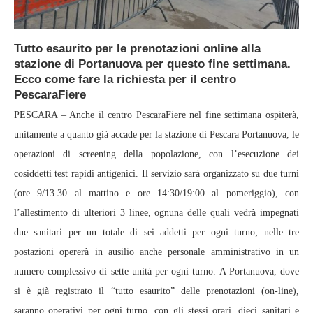
Tutto esaurito per le prenotazioni online alla
stazione di Portanuova per questo fine settimana.
Ecco come fare la richiesta per il centro
PescaraFiere
PESCARA – Anche il centro PescaraFiere nel fine settimana ospiterà,
unitamente a quanto già accade per la stazione di Pescara Portanuova, le
operazioni di screening della popolazione, con l’esecuzione dei
cosiddetti test rapidi antigenici. Il servizio sarà organizzato su due turni
(ore 9/13.30 al mattino e ore 14:30/19:00 al pomeriggio), con
l’allestimento di ulteriori 3 linee, ognuna delle quali vedrà impegnati
due sanitari per un totale di sei addetti per ogni turno; nelle tre
postazioni opererà in ausilio anche personale amministrativo in un
numero complessivo di sette unità per ogni turno. A Portanuova, dove
si è già registrato il “tutto esaurito” delle prenotazioni (on-line),
saranno operativi per ogni turno, con gli stessi orari, dieci sanitari e