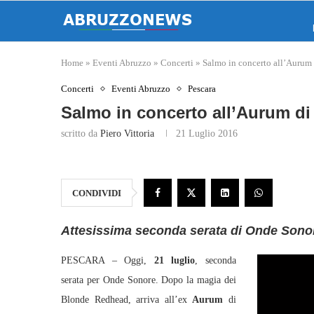
Home
»
Eventi Abruzzo
»
Concerti
»
Salmo in concerto all’Aurum 
Concerti
Eventi Abruzzo
Pescara
Salmo in concerto all’Aurum di
scritto da
Piero Vittoria
21 Luglio 2016
CONDIVIDI
Attesissima seconda serata di Onde Sono
PESCARA – Oggi,
21 luglio
, seconda
serata per Onde Sonore. Dopo la magia dei
Blonde Redhead, arriva all’ex
Aurum
di