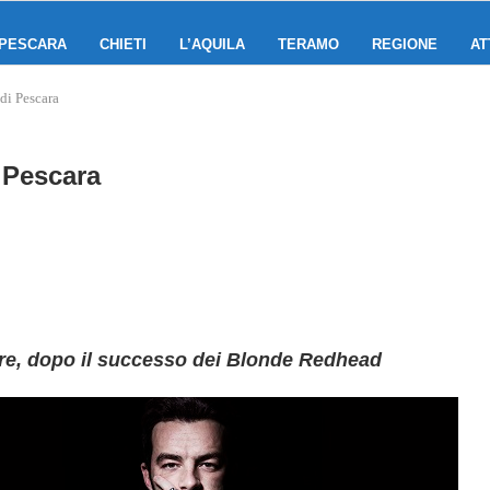
PESCARA
CHIETI
L’AQUILA
TERAMO
REGIONE
AT
di Pescara
 Pescara
re, dopo il successo dei Blonde Redhead