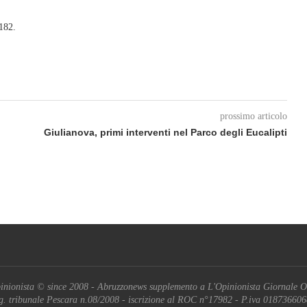
 182.
prossimo articolo
Giulianova, primi interventi nel Parco degli Eucalipti
inionista © since 2008 - Abruzzonews supplemento a L'Opinionista Giornale O
g. tribunale Pescara n.08/2008 - iscrizione al ROC n°17982 - P.iva 01873660