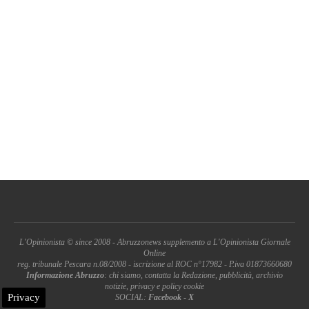
L'Opinionista © since 2008 - Abruzzonews supplemento a L'Opinionista Giornale
Online
reg. tribunale Pescara n.08/2008 - iscrizione al ROC n°17982 - P.iva 01873660680
Informazione Abruzzo
: chi siamo, contatta la Redazione, pubblicità, archivio
notizie, privacy e policy cookie
Privacy
SOCIAL:
Facebook
-
X