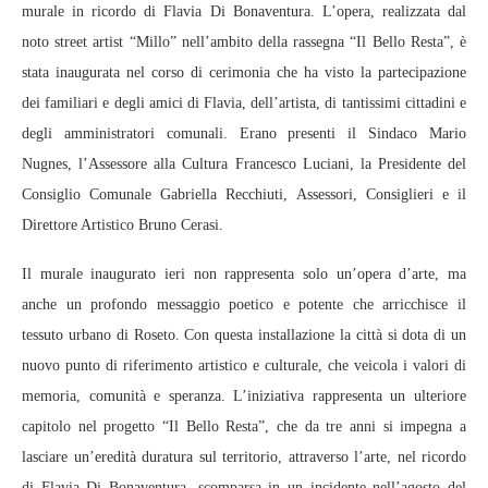
murale in ricordo di Flavia Di Bonaventura. L’opera, realizzata dal
noto street artist “Millo” nell’ambito della rassegna “Il Bello Resta”, è
stata inaugurata nel corso di cerimonia che ha visto la partecipazione
dei familiari e degli amici di Flavia, dell’artista, di tantissimi cittadini e
degli amministratori comunali. Erano presenti il Sindaco Mario
Nugnes, l’Assessore alla Cultura Francesco Luciani, la Presidente del
Consiglio Comunale Gabriella Recchiuti, Assessori, Consiglieri e il
Direttore Artistico Bruno Cerasi.
Il murale inaugurato ieri non rappresenta solo un’opera d’arte, ma
anche un profondo messaggio poetico e potente che arricchisce il
tessuto urbano di Roseto. Con questa installazione la città si dota di un
nuovo punto di riferimento artistico e culturale, che veicola i valori di
memoria, comunità e speranza. L’iniziativa rappresenta un ulteriore
capitolo nel progetto “Il Bello Resta”, che da tre anni si impegna a
lasciare un’eredità duratura sul territorio, attraverso l’arte, nel ricordo
di Flavia Di Bonaventura, scomparsa in un incidente nell’agosto del