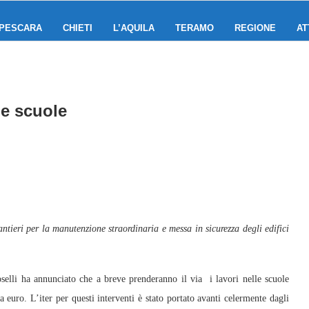
PESCARA
CHIETI
L’AQUILA
TERAMO
REGIONE
AT
le scuole
ntieri per la manutenzione straordinaria e messa in sicurezza degli edifici
elli ha annunciato che a breve prenderanno il via i lavori nelle scuole
euro. L’iter per questi interventi è stato portato avanti celermente dagli