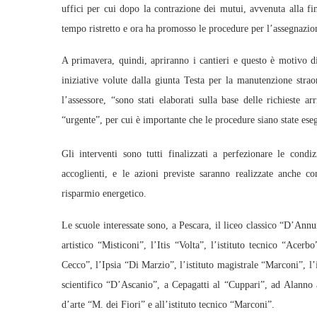
uffici per cui dopo la contrazione dei mutui, avvenuta alla fin
tempo ristretto e ora ha promosso le procedure per l’assegnazio
A primavera, quindi, apriranno i cantieri e questo è motivo di
iniziative volute dalla giunta Testa per la manutenzione strao
l’assessore, “sono stati elaborati sulla base delle richieste a
“urgente”, per cui è importante che le procedure siano state eseg
Gli interventi sono tutti finalizzati a perfezionare le condiz
accoglienti, e le azioni previste saranno realizzate anche co
risparmio energetico.
Le scuole interessate sono, a Pescara, il liceo classico “D’Annunz
artistico “Misticoni”, l’Itis “Volta”, l’istituto tecnico “Acerb
Cecco”, l’Ipsia “Di Marzio”, l’istituto magistrale “Marconi”, l’i
scientifico “D’Ascanio”, a Cepagatti al “Cuppari”, ad Alanno a
d’arte “M. dei Fiori” e all’istituto tecnico “Marconi”.