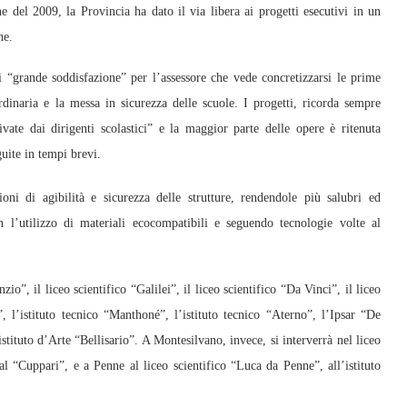
e del 2009, la Provincia ha dato il via libera ai progetti esecutivi in un
ne.
 “grande soddisfazione” per l’assessore che vede concretizzarsi le prime
rdinaria e la messa in sicurezza delle scuole. I progetti, ricorda sempre
rrivate dai dirigenti scolastici” e la maggior parte delle opere è ritenuta
uite in tempi brevi.
ioni di agibilità e sicurezza delle strutture, rendendole più salubri ed
n l’utilizzo di materiali ecocompatibili e seguendo tecnologie volte al
io”, il liceo scientifico “Galilei”, il liceo scientifico “Da Vinci”, il liceo
o”, l’istituto tecnico “Manthoné”, l’istituto tecnico “Aterno”, l’Ipsar “De
stituto d’Arte “Bellisario”. A Montesilvano, invece, si interverrà nel liceo
l “Cuppari”, e a Penne al liceo scientifico “Luca da Penne”, all’istituto