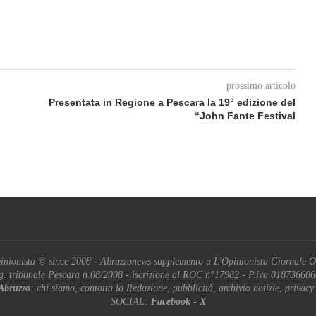
prossimo articolo
Presentata in Regione a Pescara la 19° edizione del
“John Fante Festival
inionista © since 2008 - Abruzzonews supplemento a L'Opinionista Giornale O
g. tribunale Pescara n.08/2008 - iscrizione al ROC n°17982 - P.iva 01873660
Abruzzo
: chi siamo, contatta la Redazione, pubblicità, archivio notizie, privacy
SOCIAL:
Facebook
-
X