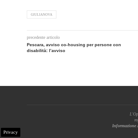
GIULIANOVA
precedente articolo
Pescara, avviso co-housing per persone con
disabilità: l’avviso
L'Op
re
Informazione 
Privacy