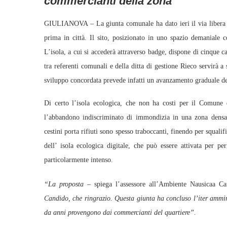
commercianti della zona”
GIULIANOVA – La giunta comunale ha dato ieri il via libera all
prima in città. Il sito, posizionato in uno spazio demaniale 
L’isola, a cui si accederà attraverso badge, dispone di cinque cas
tra referenti comunali e della ditta di gestione Rieco servirà 
sviluppo concordata prevede infatti un avanzamento graduale de
Di certo l’isola ecologica, che non ha costi per il Comune d
l’abbandono indiscriminato di immondizia in una zona densam
cestini porta rifiuti sono spesso traboccanti, finendo per squalif
dell’ isola ecologica digitale, che può essere attivata per 
particolarmente intenso.
“La proposta –
spiega l’assessore all’Ambiente Nausicaa 
Candido, che ringrazio. Questa giunta ha concluso l’iter ammini
da anni provengono dai commercianti del quartiere”.