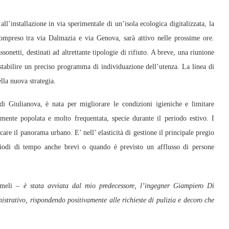
’installazione in via sperimentale di un’isola ecologica digitalizzata, la
compreso tra via Dalmazia e via Genova, sarà attivo nelle prossime ore.
sonetti, destinati ad altrettante tipologie di rifiuto. A breve, una riunione
a stabilire un preciso programma di individuazione dell’utenza. La linea di
lla nuova strategia.
i Giulianova, è nata per migliorare le condizioni igieniche e limitare
ente popolata e molto frequentata, specie durante il periodo estivo. I
icare il panorama urbano. E’ nell’ elasticità di gestione il principale pregio
periodi di tempo anche brevi o quando è previsto un afflusso di persone
Cameli
– è stata avviata dal mio predecessore, l’ingegner Giampiero Di
strativo, rispondendo positivamente alle richieste di pulizia e decoro che