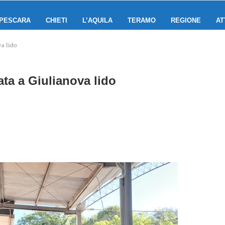
PESCARA
CHIETI
L’AQUILA
TERAMO
REGIONE
AT
va lido
ata a Giulianova lido