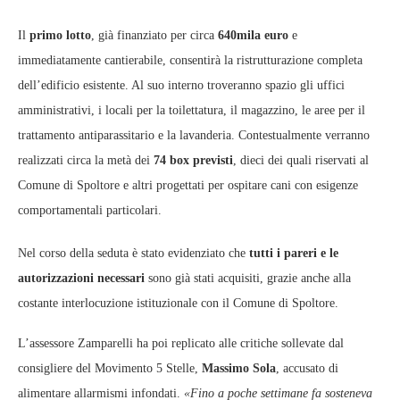
Il
primo lotto
, già finanziato per circa
640mila euro
e
immediatamente cantierabile, consentirà la ristrutturazione completa
dell’edificio esistente. Al suo interno troveranno spazio gli uffici
amministrativi, i locali per la toilettatura, il magazzino, le aree per il
trattamento antiparassitario e la lavanderia. Contestualmente verranno
realizzati circa la metà dei
74 box previsti
, dieci dei quali riservati al
Comune di Spoltore e altri progettati per ospitare cani con esigenze
comportamentali particolari.
Nel corso della seduta è stato evidenziato che
tutti i pareri e le
autorizzazioni necessari
sono già stati acquisiti, grazie anche alla
costante interlocuzione istituzionale con il Comune di Spoltore.
L’assessore Zamparelli ha poi replicato alle critiche sollevate dal
consigliere del Movimento 5 Stelle,
Massimo Sola
, accusato di
alimentare allarmismi infondati.
«Fino a poche settimane fa sosteneva