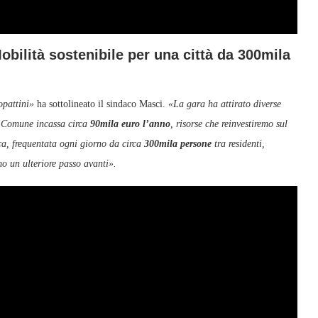
bilità sostenibile per una città da 300mila
opattini»
ha sottolineato il sindaco Masci.
«La gara ha attirato diverse
l Comune incassa circa
90mila euro l’anno
, risorse che reinvestiremo sul
ica, frequentata ogni giorno da circa
300mila persone
tra residenti,
mo un ulteriore passo avanti».