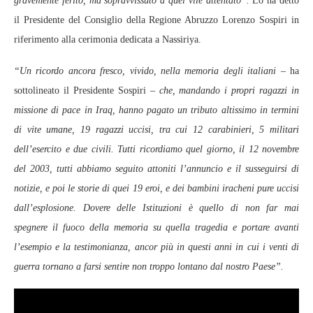
gravemente ferito, ma sopravvissuto a quel vile attentato”.
Lo ha detto
il Presidente del Consiglio della Regione Abruzzo Lorenzo Sospiri in
riferimento alla cerimonia dedicata a Nassiriya.
“Un ricordo ancora fresco, vivido, nella memoria degli italiani
– ha
sottolineato il Presidente Sospiri –
che, mandando i propri ragazzi in
missione di pace in Iraq, hanno pagato un tributo altissimo in termini
di vite umane, 19 ragazzi uccisi, tra cui 12 carabinieri, 5 militari
dell’esercito e due civili. Tutti ricordiamo quel giorno, il 12 novembre
del 2003, tutti abbiamo seguito attoniti l’annuncio e il susseguirsi di
notizie, e poi le storie di quei 19 eroi, e dei bambini iracheni pure uccisi
dall’esplosione. Dovere delle Istituzioni è quello di non far mai
spegnere il fuoco della memoria su quella tragedia e portare avanti
l’esempio e la testimonianza, ancor più in questi anni in cui i venti di
guerra tornano a farsi sentire non troppo lontano dal nostro Paese”.