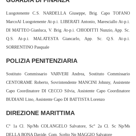
GUARDIA DI FINANZA
Luogotenente C.S. NARDELLA Giuseppe, Brig. Capo TOFANO
MarcoAl Luogotenente At-p.i. LIBERATI Antonio, Maresciallo At-p.i.
DI MATTEO Gianluca, V. Brig. At-p.i. CHIODITTI Nunzio, App. Sc.
Q.S. At-p.i. MALATESTA Giancarlo, App. Sc. Q.S. At-p.i.
SORRENTINO Pasquale
POLIZIA PENITENZIARIA
Sostituto Commissario VARVERI Andrea, Sostituto Commissario
CENTORAME Roberto, Sovrintendente MANCINI Johnny, Assistente
Capo Coordinatore DI CECCO Silvia, Assistente Capo Coordinatore
BUDIANI Lino, Assistente Capo DI BATTISTA Lorenzo
DIREZIONE MARITTIMA
C° 1a Cl. Np/Ms COLANGELO Salvatore, Sc° 2a Cl. Sc Np/Ms
DELLA BONA Davide, Com. Scelto Np MAGGIO Salvatore