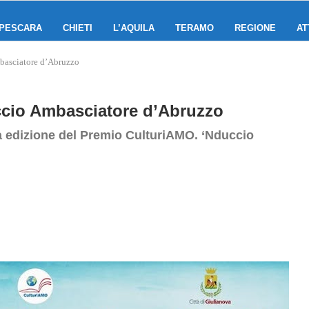
PESCARA
CHIETI
L’AQUILA
TERAMO
REGIONE
AT
asciatore d’Abruzzo
ccio Ambasciatore d’Abruzzo
rza edizione del Premio CulturiAMO. ‘Nduccio