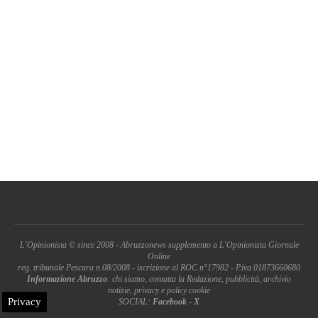
L'Opinionista © since 2008 - Abruzzonews supplemento a L'Opinionista Giornale
Online
reg. tribunale Pescara n.08/2008 - iscrizione al ROC n°17982 - P.iva 01873660680
Informazione Abruzzo
: chi siamo, contatta la Redazione, pubblicità, archivio
notizie, privacy e policy cookie
Privacy
SOCIAL:
Facebook
-
X