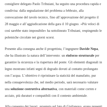
consigliere delegato Paolo Tribuiani, ha seguito una procedura rapida e
condivisa: dalla segnalazione del problema a febbraio, alla
convocazione del tavolo tecnico, fino all’approvazione del progetto il
28 maggio e all’aggiudicazione della gara il 10 giugno. «Più veloci di
così sarebbe stato impossibile» ha sottolineato Tribuiani, respingendo le
polemiche circolate nei giorni scorsi.
Presente alla consegna anche il progettista, l’ingegnere
Davide Nepa
,
che ha illustrato la natura dell’intervento: un
rinforzo strutturale
per
garantire la sicurezza e la riapertura del ponte. Gli elementi diagonali in
legno mostrano infatti segni di degrado dovuti al contatto prolungato
con l’acqua. L’obiettivo è ripristinare la staticità del manufatto, pur
nella consapevolezza che, nel medio periodo, sarà necessario valutare
una
soluzione costruttiva alternativa
, con materiali come corten e
acciaio, più duraturi e compatibili con il contesto ambientale.
Alla consegna dei lavori, avvenuta sul lato di Giulianova, erano presenti