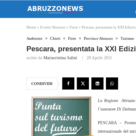
Home
»
Eventi Abruzzo
»
Fiere
»
Pescara, presentata la XXI Edizio
Ambiente
Chieti
Fiere
Province Abruzzo
Turismo
Pescara, presentata la XXI Ediz
scritto da
Mariacristina Salini
28 Aprile 2011
CONDIVIDI
La Regione Abruzzo 
l’assessore Di Dalmaz
PESCARA – Presenta
internazionale del tur