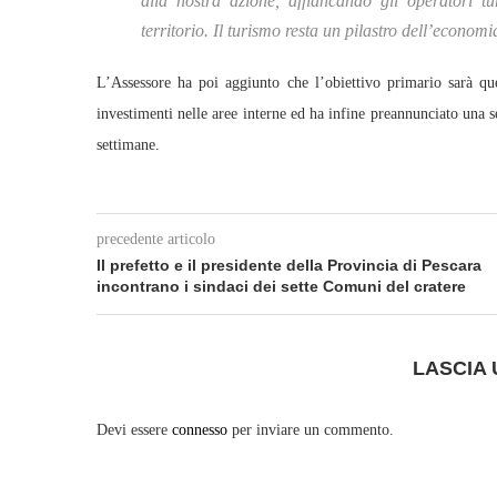
alla nostra azione, affiancando gli operatori tu
territorio. Il turismo resta un pilastro dell’economi
L’Assessore ha poi aggiunto che l’obiettivo primario sarà qu
investimenti nelle aree interne ed ha infine preannunciato una s
settimane.
precedente articolo
Il prefetto e il presidente della Provincia di Pescara
incontrano i sindaci dei sette Comuni del cratere
LASCIA
Devi essere
connesso
per inviare un commento.