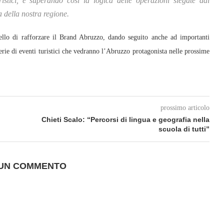
ristici, e superando così la logica delle operazioni slegate dal
a della nostra regione.
ello di rafforzare il Brand Abruzzo, dando seguito anche ad importanti
erie di eventi turistici che vedranno l’Abruzzo protagonista nelle prossime
prossimo articolo
Chieti Scalo: “Percorsi di lingua e geografia nella
scuola di tutti”
 UN COMMENTO