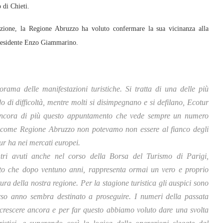
di Chieti.
zione, la Regione Abruzzo ha voluto confermare la sua vicinanza alla
Presidente Enzo Giammarino.
ama delle manifestazioni turistiche. Si tratta di una delle più
 di difficoltà, mentre molti si disimpegnano e si defilano, Ecotur
e ancora di più questo appuntamento che vede sempre un numero
to come Regione Abruzzo non potevamo non essere al fianco degli
ur ha nei mercati europei.
ntri avuti anche nel corso della Borsa del Turismo di Parigi,
to che dopo ventuno anni, rappresenta ormai un vero e proprio
tura della nostra regione. Per la stagione turistica gli auspici sono
corso anno sembra destinato a proseguire. I numeri della passata
i crescere ancora e per far questo abbiamo voluto dare una svolta