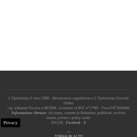
L'Opinionista © since 2008 - Abruzzonews supplemento a L'Opinionista Giornale
Online
reg. tribunale Pescara n.08/2008 - iscrizione al ROC n°17982 - P.iva 01873660680
Informazione Abruzzo
: chi siamo, contatta la Redazione, pubblicità, archivio
notizie, privacy e policy cookie
Privacy
SOCIAL:
Facebook
-
X
TORNA IN ALTO