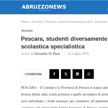
Home
»
Attualità
»
Pescara, studenti diversamente abili: assicurata 
Attualità
Pescara, studenti diversamente 
scolastica specialistica
scritto da
Donatella Di Biase
14 Luglio 2010
CONDIVIDI
PESCARA – Il Comune e la Provincia di Pescara si stanno adopera
diversa abilità dalla scuola primaria a quella secondaria di pri
avrà individuato i fondi necessari per consentire all’amminis
assistenza agli alunni degli Istituti Superiori di Pescara, ment