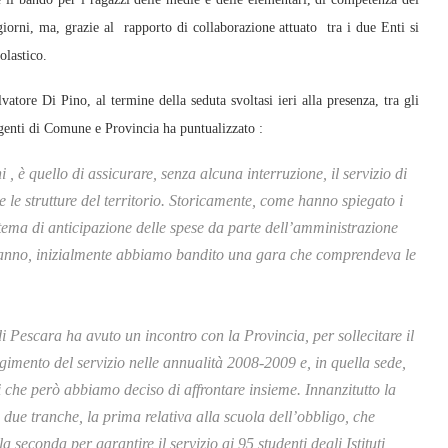
giorni, ma, grazie al rapporto di collaborazione attuato tra i due Enti si
olastico.
vatore Di Pino, al termine della seduta svoltasi ieri alla presenza, tra gli
rigenti di Comune e Provincia ha puntualizzato :
 , è quello di assicurare, senza alcuna interruzione, il servizio di
tte le strutture del territorio. Storicamente, come hanno spiegato i
sistema di anticipazione delle spese da parte dell’amministrazione
t’anno, inizialmente abbiamo bandito una gara che comprendeva le
di Pescara ha avuto un incontro con la Provincia, per sollecitare il
gimento del servizio nelle annualità 2008-2009 e, in quella sede,
i che però abbiamo deciso di affrontare insieme. Innanzitutto la
n due tranche, la prima relativa alla scuola dell’obbligo, che
 seconda per garantire il servizio ai 95 studenti degli Istituti