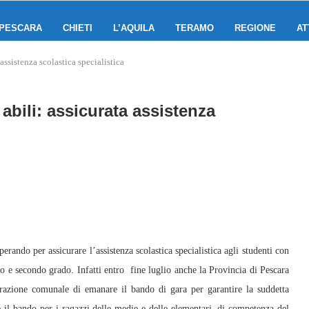
PESCARA
CHIETI
L’AQUILA
TERAMO
REGIONE
AT
assistenza scolastica specialistica
abili: assicurata assistenza
ndo per assicurare l’assistenza scolastica specialistica agli studenti con
mo e secondo grado. Infatti entro fine luglio anche la Provincia di Pescara
trazione comunale di emanare il bando di gara per garantire la suddetta
re il bando per i ragazzi delle medie e delle elementari, di competenza del