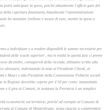
a potrà anticipare la spesa, perché attualmente l’ufficio gare del
a della copertura finanziaria.Attualmente l’amministrazione
cuole ha stanziato 1milione e mezzo di euro, mentre la spesa a
uro.
emo a individuare e a rendere disponibili le somme necessarie per
tudenti delle scuole superiori , ma in realtà in questa fase ci preme
 scorso dicembre, consapevoli della vicenda, abbiamo scritto alla
 abruzzesi, indirizzando la nota al Presidente Chiodi, al
tti e Masci e alla Presidente della Commissione Politiche sociali
he la Regione dovrebbe coprire per il 50 per cento: innanzitutto
one e li gira ai Comuni, in sostanza la Provincia è un semplice
arità economiche sul territorio, perché ad esempio al Comune di
rsata al Comune di Montesilvano, senza riuscire a comprendere