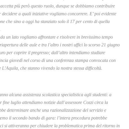
on accetta più però questo ruolo, dunque se dobbiamo contribuire
 decidere a quali iniziative vogliamo concorrere. E’ poi evidente
e che sino a oggi ha stanziato solo il 17 per cento di quella
.
da un lato vogliamo affrontare e risolvere in brevissimo tempo
apertura delle aule e tra l’altro i nostri uffici lo scorso 21 giugno
 per coprire il pregresso; dall’altro intendiamo studiare
vincia giovedì nel corso di una conferenza stampa convocata con
 e L’Aquila, che stanno vivendo la nostra stessa difficoltà.
no alcuna assistenza scolastica specialistica agli studenti: a
fine luglio attendiamo notizie dall’assessore Cozzi circa la
bbe determinare anche una razionalizzazione del servizio e
remo il secondo bando di gara: l’intera procedura potrebbe
ici si attiveranno per chiudere la problematica prima del ritorno in