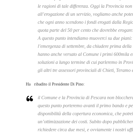
le ragioni di tale differenza. Oggi la Provincia n
all’erogazione di un servizio, vogliamo anche poter
che ogni anno scendono i fondi erogati dalla Region
quota parte del 50 per cento che dovrebbe erogare
A questo punto intendiamo muoverci su due piani: 
l’emergenza di settembre, da chiudere prima della ri
hanno anche versato al Comune i primi 600mila euro
soluzioni a lungo termine di cui parleremo in Pro
gli altri tre assessori provinciali di Chieti, Teramo
Ha ribadito il Presidente Di Pino:
il Comune e la Provincia di Pescara non bloccheran
questo punto porteremo avanti il primo bando e per 
disponibilità della copertura economica, che potre
un’ottimizzazione dei costi. Subito dopo pubbliche
richiedere circa due mesi, e ovviamente i nostri uff