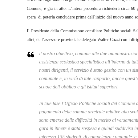
Comune, è già in atto. L’intera procedura richiederà circa 60 
spera di poterla concludere prima dell’inizio del nuovo anno sc
Il Presidente della Commissione consiliare Politiche sociali Sal
altri, dell’assessore provinciale delegato Walter Cozzi con i di
il nostro obiettivo, comune alle due amministrazioni
assistenza scolastica specialistica all’interno di tu
nostri dirigenti, il servizio è stato gestito con un 
comunale e, in virtù di tale rapporto, anche ques
scuole dell’obbligo e gli istituti superiori.
In tale fase l’Ufficio Politiche sociali del Comune 
pagamento delle somme arretrate relative allo svol
sono emerse delle difficoltà in merito ai versament
gara in itinere è stata sospesa e quindi suddivisa i
interessa 135 studenti, di competenza comunale, e la