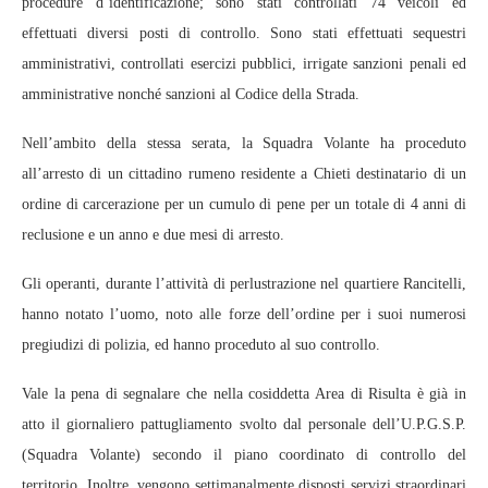
procedure d’identificazione; sono stati controllati 74 veicoli ed
effettuati diversi posti di controllo. Sono stati effettuati sequestri
amministrativi, controllati esercizi pubblici, irrigate sanzioni penali ed
amministrative nonché sanzioni al Codice della Strada.
Nell’ambito della stessa serata, la Squadra Volante ha proceduto
all’arresto di un cittadino rumeno residente a Chieti destinatario di un
ordine di carcerazione per un cumulo di pene per un totale di 4 anni di
reclusione e un anno e due mesi di arresto.
Gli operanti, durante l’attività di perlustrazione nel quartiere Rancitelli,
hanno notato l’uomo, noto alle forze dell’ordine per i suoi numerosi
pregiudizi di polizia, ed hanno proceduto al suo controllo.
Vale la pena di segnalare che nella cosiddetta Area di Risulta è già in
atto il giornaliero pattugliamento svolto dal personale dell’U.P.G.S.P.
(Squadra Volante) secondo il piano coordinato di controllo del
territorio. Inoltre, vengono settimanalmente disposti servizi straordinari