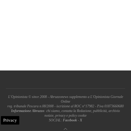
L'Opinionista © since 2008 - Abruzzonews supplemento a L'Opinionista Giornale
Online
reg. tribunale Pescara n.08/2008 - iscrizione al ROC n°17982 - P.iva 01873660680
Informazione Abruzzo
: chi siamo, contatta la Redazione, pubblicità, archivio
notizie, privacy e policy cookie
Privacy
SOCIAL:
Facebook
-
X