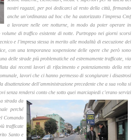
nostri ragazzi, per poi dedicarci al resto della città, firmando
anche un’ordinanza ad hoc che ha autorizzato l’impresa Cmf
a lavorare nelle ore notturne, in modo da poter operare in
olume di traffico esistente di notte. Purtroppo nei giorni scorsi
tecnico e l’impresa stessa in merito alle modalità di esecuzione dei
ernice, con una temporanea sospensione delle opere che però sono
 una delle strade più problematiche ed estremamente trafficate, via
llata dai recenti lavori di rifacimento e potenziamento della rete
comunale, lavori che ci hanno permesso di scongiurare i disastrosi
lla disattenzione dell’amministrazione precedente che a sua volta si
ovi senza rendersi conto che sotto quei marciapiedi c’erano servizi
na strada da
nale perché
e del Comando
iù trafficate
irito Santo e