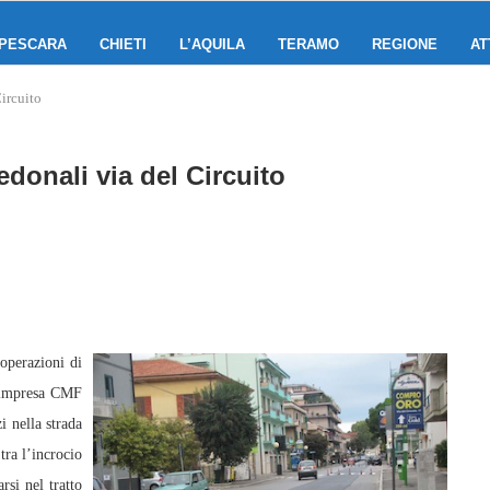
PESCARA
CHIETI
L’AQUILA
TERAMO
REGIONE
AT
Circuito
edonali via del Circuito
operazioni di
L’impresa CMF
i nella strada
tra l’incrocio
rsi nel tratto