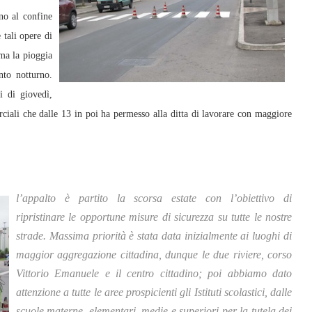
ino al confine
tali opere di
 ma la pioggia
nto notturno.
i di giovedì,
ciali che dalle 13 in poi ha permesso alla ditta di lavorare con maggiore
l’appalto è partito la scorsa estate con l’obiettivo di
ripristinare le opportune misure di sicurezza su tutte le nostre
strade. Massima priorità è stata data inizialmente ai luoghi di
maggior aggregazione cittadina, dunque le due riviere, corso
Vittorio Emanuele e il centro cittadino; poi abbiamo dato
attenzione a tutte le aree prospicienti gli Istituti scolastici, dalle
scuole materne, elementari, medie e superiori per la tutela dei