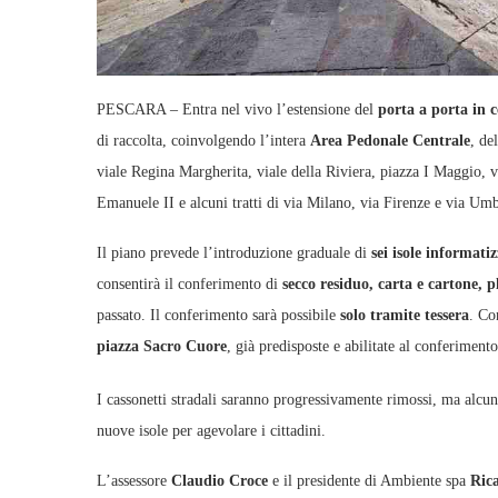
PESCARA – Entra nel vivo l’estensione del
porta a porta in 
di raccolta, coinvolgendo l’intera
Area Pedonale Centrale
, de
viale Regina Margherita, viale della Riviera, piazza I Maggio, v
Emanuele II e alcuni tratti di via Milano, via Firenze e via Umb
Il piano prevede l’introduzione graduale di
sei isole informati
consentirà il conferimento di
secco residuo, carta e cartone, pl
passato. Il conferimento sarà possibile
solo tramite tessera
. Co
piazza Sacro Cuore
, già predisposte e abilitate al conferimento 
I cassonetti stradali saranno progressivamente rimossi, ma alcun
nuove isole per agevolare i cittadini.
L’assessore
Claudio Croce
e il presidente di Ambiente spa
Ric