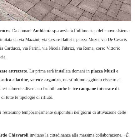
centro
. Da domani
Ambiente spa
avvierà l’ultimo step del nuovo sistema
limitata da via Mazzini, via Cesare Battisti, piazza Muzii, via De Cesaris,
ia Carducci, via Parini, via Nicola Fabrizi, via Roma, corso Vittorio
ria.
zzate attrezzate
. La prima sarà installata domani in
piazza Muzii
e
astica e lattine, vetro e organico
, quest’ultimo aggiunto rispetto al
ntestualmente diventano fruibili anche le
tre campane interrate di
di tutte le tipologie di rifiuto.
i resteranno temporaneamente disponibili nei giorni di attivazione delle
ardo Chiavaroli
invitano la cittadinanza alla massima collaborazione
. «È