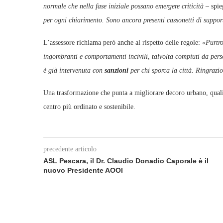
normale che nella fase iniziale possano emergere criticità –
spie
per ogni chiarimento. Sono ancora presenti cassonetti di support
L’assessore richiama però anche al rispetto delle regole:
«Purtro
ingombranti e comportamenti incivili, talvolta compiuti da pers
è già intervenuta con
sanzioni
per chi sporca la città. Ringrazi
Una trasformazione che punta a migliorare decoro urbano, qualità 
centro più ordinato e sostenibile.
precedente articolo
ASL Pescara, il Dr. Claudio Donadio Caporale è il
nuovo Presidente AOOI