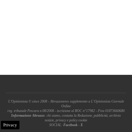
L'Opinionista © since 2008 - Abruzzonews supplemento a L'Opinionista Giornale
Online
reg. tribunale Pescara n.08/2008 - iscrizione al ROC n°17982 - P.iva 01873660680
Informazione Abruzzo
: chi siamo, contatta la Redazione, pubblicità, archivio
notizie, privacy e policy cookie
Privacy
SOCIAL:
Facebook
-
X