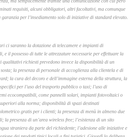
licenza, ma semplicemente tramite una comunicazione con cui però
inati requisiti, alcuni obbligatori, altri facoltativi, ma comunque
garanzia per l’insediamento solo di iniziative di standard elevato.
itari ci saranno la dotazione di telecamere e impianti di
, e il possesso di tutte le attrezzature necessarie per effettuare la
iti qualitativi richiesti prevedono invece la disponibilità di un
sosta; la presenza di personale di accoglienza alla clientela e di
teward; la cura del decoro e dell’immagine esterna della struttura, la
cifici per l’uso del trasporto pubblico o taxi; l’uso di
stemi ecocompatibili, come pannelli solari, impianti fotovoltaici o
superiori alla norma; disponibilità di spazi destinati
colometrico gratis per i clienti; la presenza di menù in almeno due
; la presenza di un’area wireless free; l’esistenza di un sito
gua straniera da parte del richiedente; l’adesione alle iniziative e
zione dei prodotti tipici locali a fini turistici. Giovedì la delibera