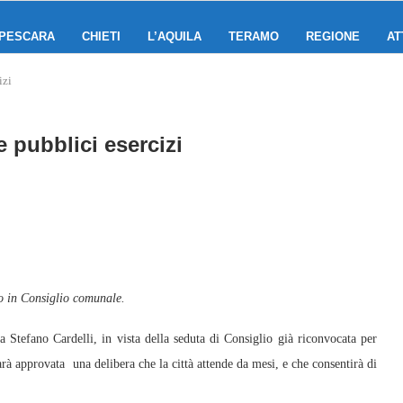
PESCARA
CHIETI
L’AQUILA
TERAMO
REGIONE
AT
izi
e pubblici esercizi
o in Consiglio comunale.
efano Cardelli, in vista della seduta di Consiglio già riconvocata per
arà approvata una delibera che la città attende da mesi, e che consentirà di