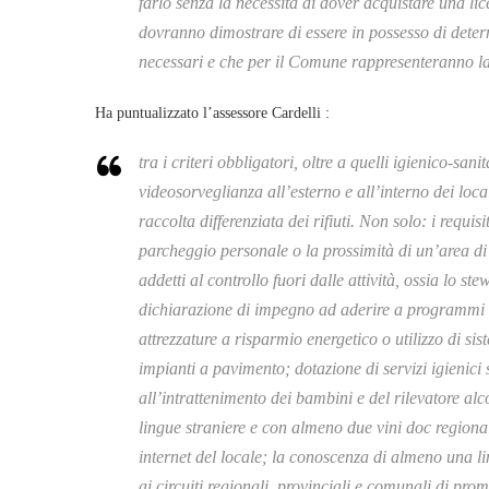
farlo senza la necessità di dover acquistare una 
dovranno dimostrare di essere in possesso di determ
necessari e che per il Comune rappresenteranno la 
Ha puntualizzato l’assessore Cardelli :
tra i criteri obbligatori, oltre a quelli igienico-san
videosorveglianza all’esterno e all’interno dei locali
raccolta differenziata dei rifiuti. Non solo: i requis
parcheggio personale o la prossimità di un’area di 
addetti al controllo fuori dalle attività, ossia lo s
dichiarazione di impegno ad aderire a programmi spe
attrezzature a risparmio energetico o utilizzo di si
impianti a pavimento; dotazione di servizi igienici 
all’intrattenimento dei bambini e del rilevatore al
lingue straniere e con almeno due vini doc regionali
internet del locale; la conoscenza di almeno una lin
ai circuiti regionali, provinciali e comunali di promo