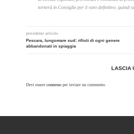
tornerà in Consiglio per il varo definitivo, quindi 
precedente articolo
Pescara, lungomare sud: rifiuti di ogni genere
abbandonati in spiaggia
LASCIA
Devi essere
connesso
per inviare un commento.