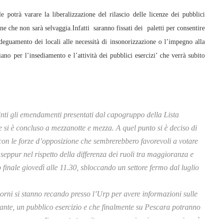
 potrà varare la liberalizzazione del rilascio delle licenze dei pubblici
one che non sarà selvaggia.Infatti saranno fissati dei paletti per consentire
adeguamento dei locali alle necessità di insonorizzazione o l’impegno alla
ano per l’insediamento e l’attività dei pubblici esercizi’ che verrà subito
spinti gli emendamenti presentati dal capogruppo della Lista
si è concluso a mezzanotte e mezza. A quel punto si è deciso di
con le forze d’opposizione che sembrerebbero favorevoli a votare
à seppur nel rispetto della differenza dei ruoli tra maggioranza e
 finale giovedì alle 11.30, sbloccando un settore fermo dal luglio
 giorni si stanno recando presso l’Urp per avere informazioni sulle
rante, un pubblico esercizio e che finalmente su Pescara potranno