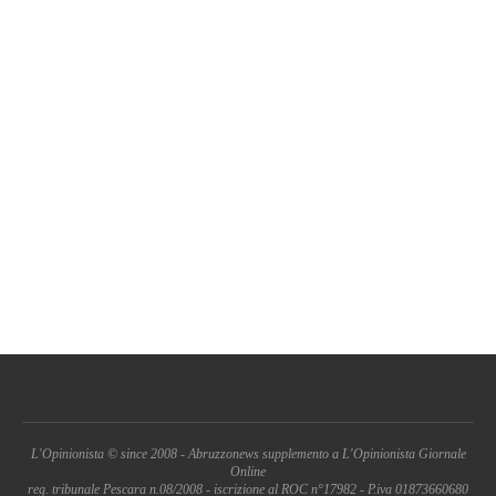
L'Opinionista © since 2008 - Abruzzonews supplemento a L'Opinionista Giornale
Online
reg. tribunale Pescara n.08/2008 - iscrizione al ROC n°17982 - P.iva 01873660680