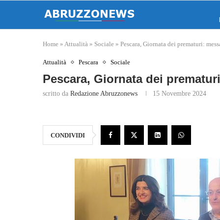
Home
»
Attualità
»
Sociale
»
Pescara, Giornata dei prematuri: mess
Attualità
Pescara
Sociale
Pescara, Giornata dei prematur
scritto da
Redazione Abruzzonews
15 Novembre 2024
CONDIVIDI