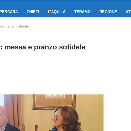
PESCARA
CHIETI
L’AQUILA
TERAMO
REGIONE
AT
a e pranzo solidale
i: messa e pranzo solidale