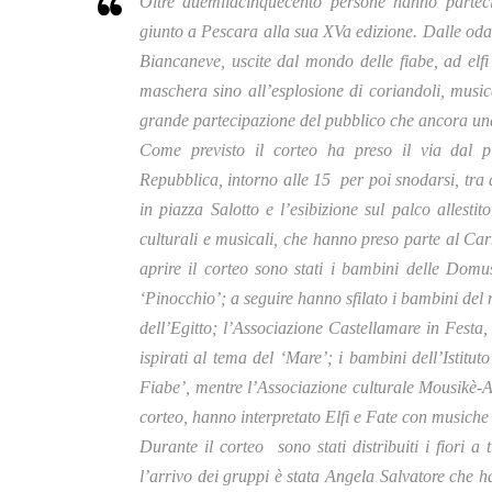
Oltre duemilacinquecento persone hanno partecip
giunto a Pescara alla sua XVa edizione. Dalle oda
Biancaneve, uscite dal mondo delle fiabe, ad elfi
maschera sino all’esplosione di coriandoli, musica
grande partecipazione del pubblico che ancora una 
Come previsto il corteo ha preso il via dal pia
Repubblica, intorno alle 15 per poi snodarsi, tra 
in piazza Salotto e l’esibizione sul palco allest
culturali e musicali, che hanno preso parte al Car
aprire il corteo sono stati i bambini delle Dom
‘Pinocchio’; a seguire hanno sfilato i bambini del n
dell’Egitto; l’Associazione Castellamare in Festa, 
ispirati al tema del ‘Mare’; i bambini dell’Istitu
Fiabe’, mentre l’Associazione culturale Mousikè-
corteo, hanno interpretato Elfi e Fate con musiche
Durante il corteo sono stati distribuiti i fiori a t
l’arrivo dei gruppi è stata Angela Salvatore che 