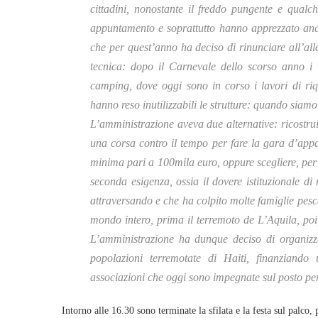
cittadini, nonostante il freddo pungente e qual
appuntamento e soprattutto hanno apprezzato anch
che per quest’anno ha deciso di rinunciare all’all
tecnica: dopo il Carnevale dello scorso anno i v
camping, dove oggi sono in corso i lavori di riqu
hanno reso inutilizzabili le strutture: quando siamo
L’amministrazione aveva due alternative: ricostruir
una corsa contro il tempo per fare la gara d’appal
minima pari a 100mila euro, oppure scegliere, per
seconda esigenza, ossia il dovere istituzionale di
attraversando e che ha colpito molte famiglie pesc
mondo intero, prima il terremoto de L’Aquila, poi
L’amministrazione ha dunque deciso di organizza
popolazioni terremotate di Haiti, finanziando
associazioni che oggi sono impegnate sul posto per
Intorno alle 16.30 sono terminate la sfilata e la festa sul palco, 