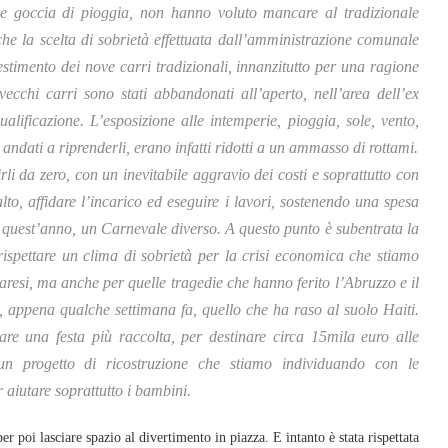
che goccia di pioggia, non hanno voluto mancare al tradizionale
e la scelta di sobrietà effettuata dall’amministrazione comunale
estimento dei nove carri tradizionali, innanzitutto per una ragione
ecchi carri sono stati abbandonati all’aperto, nell’area dell’ex
alificazione. L’esposizione alle intemperie, pioggia, sole, vento,
 andati a riprenderli, erano infatti ridotti a un ammasso di rottami.
li da zero, con un inevitabile aggravio dei costi e soprattutto con
to, affidare l’incarico ed eseguire i lavori, sostenendo una spesa
 quest’anno, un Carnevale diverso. A questo punto è subentrata la
 rispettare un clima di sobrietà per la crisi economica che stiamo
aresi, ma anche per quelle tragedie che hanno ferito l’Abruzzo e il
, appena qualche settimana fa, quello che ha raso al suolo Haiti.
re una festa più raccolta, per destinare circa 15mila euro alle
 un progetto di ricostruzione che stiamo individuando con le
 aiutare soprattutto i bambini.
per poi lasciare spazio al divertimento in piazza. E intanto è stata rispettata