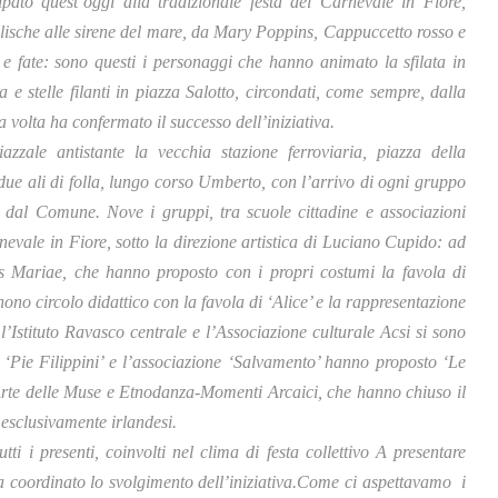
ato quest’oggi alla tradizionale festa del Carnevale in Fiore,
lische alle sirene del mare, da Mary Poppins, Cappuccetto rosso e
 e fate: sono questi i personaggi che hanno animato la sfilata in
 e stelle filanti in piazza Salotto, circondati, come sempre, dalla
volta ha confermato il successo dell’iniziativa.
zzale antistante la vecchia stazione ferroviaria, piazza della
due ali di folla, lungo corso Umberto, con l’arrivo di ogni gruppo
ito dal Comune. Nove i gruppi, tra scuole cittadine e associazioni
nevale in Fiore, sotto la direzione artistica di Luciano Cupido: ad
us Mariae, che hanno proposto con i propri costumi la favola di
ono circolo didattico con la favola di ‘Alice’ e la rappresentazione
l’Istituto Ravasco centrale e l’Associazione culturale Acsi si sono
to ‘Pie Filippini’ e l’associazione ‘Salvamento’ hanno proposto ‘Le
Arte delle Muse e Etnodanza-Momenti Arcaici, che hanno chiuso il
 esclusivamente irlandesi.
utti i presenti, coinvolti nel clima di festa collettivo A presentare
ha coordinato lo svolgimento dell’iniziativa.Come ci aspettavamo i