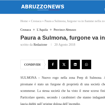
Home
»
Cronaca
»
Paura a Sulmona, furgone va in fiamme nella z
Cronaca
L'Aquila
Province Abruzzo
Paura a Sulmona, furgone va i
scritto da
Redazione
20 Agosto 2018
CONDIVIDI
SULMONA – Nuovo rogo nella zona Peep di Sulmona. A 
piromane è stato un furgone di proprietà di una società che
scommesse. La stessa società che ha visto il mese scorso fin
Particolare questo, secondo i carabinieri che stanno indagand
lascia dubbi sull’origine dolosa dell’incendio.