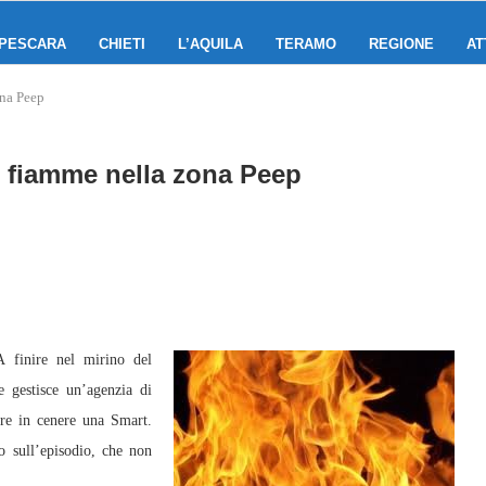
PESCARA
CHIETI
L’AQUILA
TERAMO
REGIONE
AT
ona Peep
n fiamme nella zona Peep
finire nel mirino del
 gestisce un’agenzia di
ire in cenere una Smart.
o sull’episodio, che non