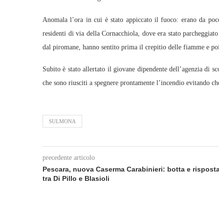
Anomala l’ora in cui è stato appiccato il fuoco: erano da poc
residenti di via della Cornacchiola, dove era stato parcheggiato
dal piromane, hanno sentito prima il crepitio delle fiamme e po
Subito è stato allertato il giovane dipendente dell’agenzia di s
che sono riusciti a spegnere prontamente l’incendio evitando ch
SULMONA
precedente articolo
Pescara, nuova Caserma Carabinieri: botta e rispost
tra Di Pillo e Blasioli