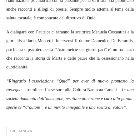
riabilitazione psichiatrica con la passione per la scrittura. Ha pubblicato
anche racconti e sillogi di poesie. Sempre molto attenta al tema della
salute mentale, è componente del direttivo di Quid.
A dialogare con l’autrice ci saranno la scrittrice Manuela Costantini e la
giornalista Ilaria Muccetti. Interverrà il dottor Domenico De Berardis,
psichiatra e psicoterapeuta. “Asimmetrie dei giorni pari” e’ un romanzo
che racconta la storia di Marta e delle paure che la ossessionano nella
quotidianità.
“Ringrazio l’associazione “Quid” per aver di nuovo promosso la
rassegna –
sottolinea l’assessore alla Cultura Nauiscaa Cameli –
In una
società dominata dall’immagine, restituire attenzione e cura alla parola,
specie se “d’autore”, è un merito innegabile e una scelta di valore”.
GIULIANOVA