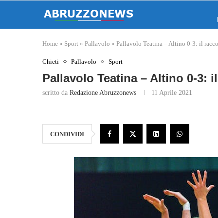
Home
»
Sport
»
Pallavolo
»
Pallavolo Teatina – Altino 0-3: il racc
Chieti
Pallavolo
Sport
Pallavolo Teatina – Altino 0-3: 
scritto da
Redazione Abruzzonews
11 Aprile 2021
CONDIVIDI