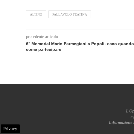
ALTINO
PALLAVOLO TEATINA
precedente articolo
6° Memorial Mario Parmegiani a Popoli: ecco quando
come partecipare
L'Op
re
Informazione 
Privacy