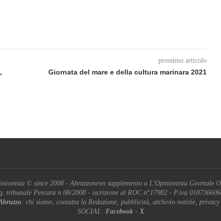
prossimo articolo
,
Giornata del mare e della cultura marinara 2021
inionista © since 2008 - Abruzzonews supplemento a L'Opinionista Giornale O
g. tribunale Pescara n.08/2008 - iscrizione al ROC n°17982 - P.iva 01873660
Abruzzo
: chi siamo, contatta la Redazione, pubblicità, archivio notizie, privacy
SOCIAL:
Facebook
-
X