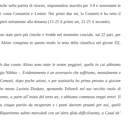
nche nella partita di ritorno, imponendosi stavolta per 3-0 e nonostante le
ici come Costantini e Lestini. Nei primi due set, la Connetti.it ha retto il
però nettamente alla distanza (15-25 il primo set, 21-25 il secondo).
 sono state però più ciniche e fredde nel momento cruciale, sul 22 pari, per
5. Altino conquista in questo modo la testa della classifica nel girone D2,
 le due contro Altino sono state le nostre peggiori, quelle in cui abbiamo
gio Nibbio
–. Evidentemente è un avversario che soffriamo, mentalmente e
omotti, dopo poche azioni, e per sostituirla ho prima provato a giocare
t ho messo Lavinia Diodato, spostando Tellaroli nel suo vecchio ruolo di
ento, a parte all’inizio del terzo set, e abbiamo commesso troppi errori. Il
inque partite da recuperare e i punti davvero pesanti per noi, quelli
Ripartiremo subito mercoledì con un’altra sfida difficilissima, a Casal de’