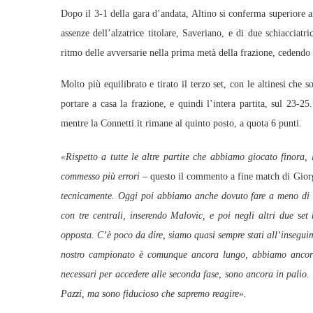
Dopo il 3-1 della gara d’andata, Altino si conferma superiore a
assenze dell’alzatrice titolare, Saveriano, e di due schiacciatr
ritmo delle avversarie nella prima metà della frazione, cedendo 
Molto più equilibrato e tirato il terzo set, con le altinesi che
portare a casa la frazione, e quindi l’intera partita, sul 23-2
mentre la Connetti.it rimane al quinto posto, a quota 6 punti.
«Rispetto a tutte le altre partite che abbiamo giocato finora,
commesso più errori –
questo il commento a fine match di Gior
tecnicamente. Oggi poi abbiamo anche dovuto fare a meno di C
con tre centrali, inserendo Malovic, e poi negli altri due se
opposta. C’è poco da dire, siamo quasi sempre stati all’inseguim
nostro campionato è comunque ancora lungo, abbiamo ancora c
necessari per accedere alle seconda fase, sono ancora in palio. 
Pazzi, ma sono fiducioso che sapremo reagire».