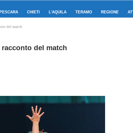
PESCARA
CHIETI
L’AQUILA
TERAMO
REGIONE
AT
onto del match
il racconto del match