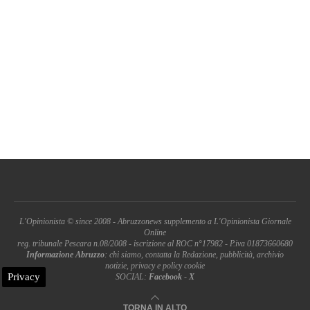
L'Opinionista © since 2008 - Abruzzonews supplemento a L'Opinionista Giornale
Online
reg. tribunale Pescara n.08/2008 - iscrizione al ROC n°17982 - P.iva 01873660680
Informazione Abruzzo
: chi siamo, contatta la Redazione, pubblicità, archivio
notizie, privacy e policy cookie
Privacy
SOCIAL:
Facebook
-
X
TORNA IN ALTO