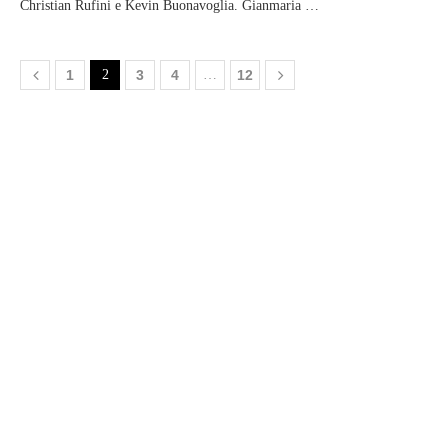
Christian Rufini e Kevin Buonavoglia. Gianmaria …
1
2
3
4
…
12