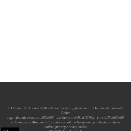
L'Opinionista © since 2008 - Abruzzonews supplemento a L'Opinionista Giornale
Online
reg. tribunale Pescara n.08/2008 - iscrizione al ROC n°17982 - P.iva 01873660680
Informazione Abruzzo
: chi siamo, contatta la Redazione, pubblicità, archivio
notizie, privacy e policy cookie