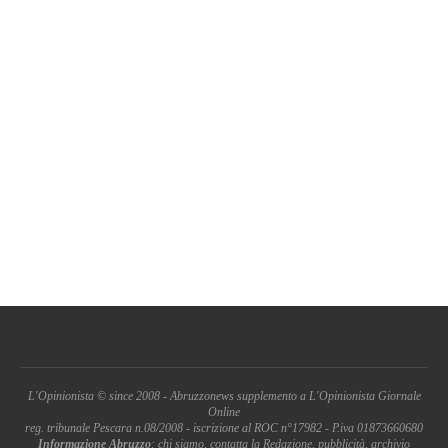
L'Opinionista © since 2008 - Abruzzonews supplemento a L'Opinionista Giornale
Online
reg. tribunale Pescara n.08/2008 - iscrizione al ROC n°17982 - P.iva 01873660680
Informazione Abruzzo
: chi siamo, contatta la Redazione, pubblicità, archivio