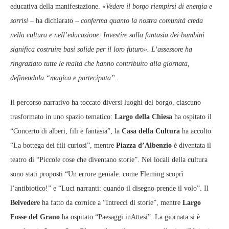
educativa della manifestazione.
«Vedere il borgo riempirsi di energia e
sorrisi –
ha dichiarato
– conferma quanto la nostra comunità creda
nella cultura e nell’educazione. Investire sulla fantasia dei bambini
significa costruire basi solide per il loro futuro». L’assessore ha
ringraziato tutte le realtà che hanno contribuito alla giornata,
definendola “magica e partecipata”.
Il percorso narrativo ha toccato diversi luoghi del borgo, ciascuno
trasformato in uno spazio tematico:
Largo della Chiesa
ha ospitato il
“Concerto di alberi, fili e fantasia”, la
Casa della Cultura
ha accolto
“La bottega dei fili curiosi”, mentre
Piazza d’Albenzio
è diventata il
teatro di “Piccole cose che diventano storie”. Nei locali della cultura
sono stati proposti “Un errore geniale: come Fleming scoprì
l’antibiotico!” e “Luci narranti: quando il disegno prende il volo”. Il
Belvedere
ha fatto da cornice a “Intrecci di storie”, mentre
Largo
Fosse del Grano
ha ospitato “Paesaggi inAttesi”. La giornata si è