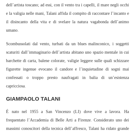
dell’artista toscano; ad essi, con il vento tra i capelli, il mare negli occhi
e la valigia nelle mani, Talani affida il compito di raccontare l’incanto e
il disincanto della vita e di svelare la natura vagabonda dell’animo
umano.
Scombussolati dal vento, turbati da un blues malinconico, i soggetti
scaturiti dall’immaginario dell’artista abitano uno spazio mentale in cui
barchette di carta, balene colorate, valigie leggere sulle quali schizzare
figurette ingenue evocano il candore e l’inquietudine di sogni mai
confessati o troppo presto naufragati in balia di un’esistenza
capricciosa.
GIAMPAOLO TALANI
É nato nel 1955 a San Vincenzo (LI) dove vive a lavora. Ha
frequentato l’Accademia di Belle Arti a Firenze. Considerato uno dei
massimi conoscitori della tecnica dell’affresco, Talani ha ridato grande