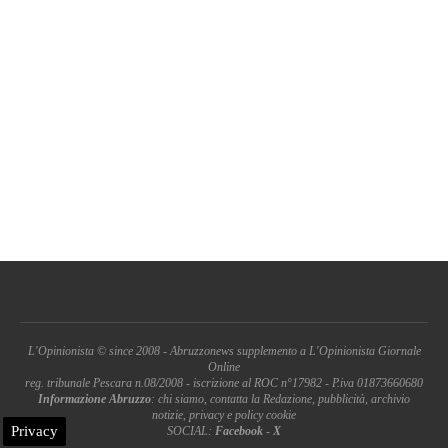
L'Opinionista © since 2008 - Abruzzonews supplemento a L'Opinionista Giornale
Online
reg. tribunale Pescara n.08/2008 - iscrizione al ROC n°17982 - P.iva 01873660680
Informazione Abruzzo
: chi siamo, contatta la Redazione, pubblicità, archivio
notizie, privacy e policy cookie
Privacy
SOCIAL:
Facebook
-
X