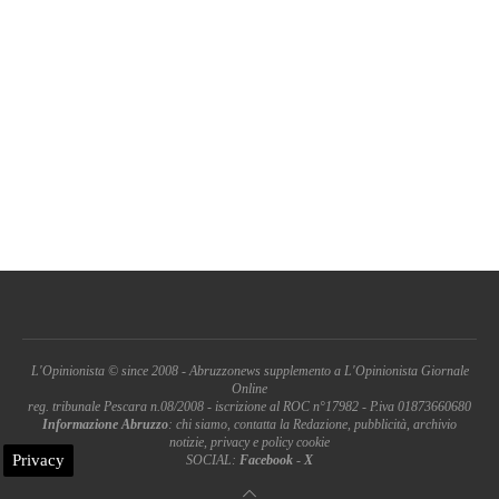
L'Opinionista © since 2008 - Abruzzonews supplemento a L'Opinionista Giornale
Online
reg. tribunale Pescara n.08/2008 - iscrizione al ROC n°17982 - P.iva 01873660680
Informazione Abruzzo
: chi siamo, contatta la Redazione, pubblicità, archivio
notizie, privacy e policy cookie
Privacy
SOCIAL:
Facebook
-
X