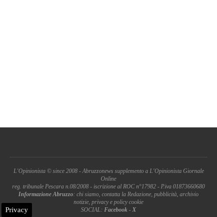
L'Opinionista © since 2008 - Abruzzonews supplemento a L'Opinionista Giornale
Online
reg. tribunale Pescara n.08/2008 - iscrizione al ROC n°17982 - P.iva 01873660680
Informazione Abruzzo
: chi siamo, contatta la Redazione, pubblicità, archivio
notizie, privacy e policy cookie
Privacy
SOCIAL:
Facebook
-
X