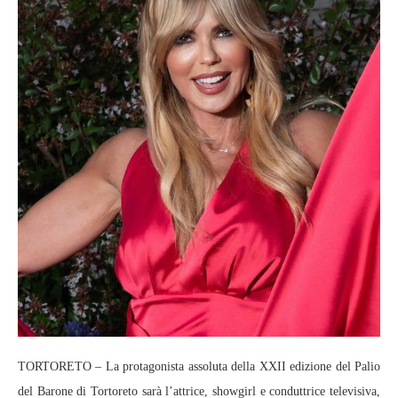
TORTORETO – La protagonista assoluta della XXII edizione del Palio
del Barone di Tortoreto sarà l’attrice, showgirl e conduttrice televisiva,