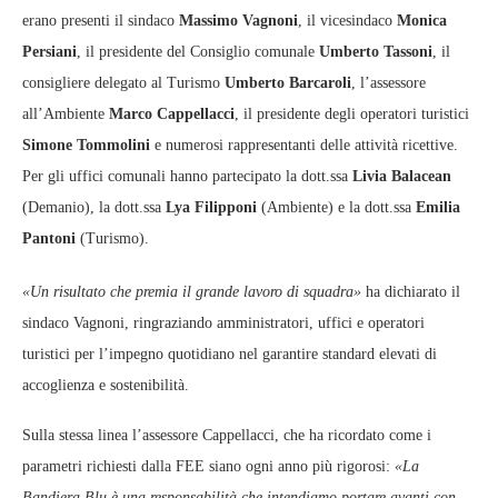
erano presenti il sindaco
Massimo Vagnoni
, il vicesindaco
Monica
Persiani
, il presidente del Consiglio comunale
Umberto Tassoni
, il
consigliere delegato al Turismo
Umberto Barcaroli
, l’assessore
all’Ambiente
Marco Cappellacci
, il presidente degli operatori turistici
Simone Tommolini
e numerosi rappresentanti delle attività ricettive.
Per gli uffici comunali hanno partecipato la dott.ssa
Livia Balacean
(Demanio), la dott.ssa
Lya Filipponi
(Ambiente) e la dott.ssa
Emilia
Pantoni
(Turismo).
«Un risultato che premia il grande lavoro di squadra»
ha dichiarato il
sindaco Vagnoni, ringraziando amministratori, uffici e operatori
turistici per l’impegno quotidiano nel garantire standard elevati di
accoglienza e sostenibilità.
Sulla stessa linea l’assessore Cappellacci, che ha ricordato come i
parametri richiesti dalla FEE siano ogni anno più rigorosi:
«La
Bandiera Blu è una responsabilità che intendiamo portare avanti con