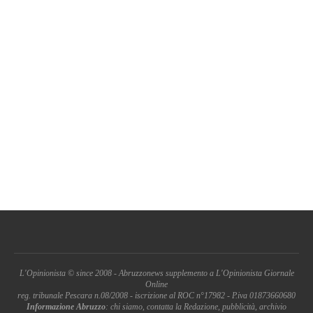
L'Opinionista © since 2008 - Abruzzonews supplemento a L'Opinionista Giornale
Online
reg. tribunale Pescara n.08/2008 - iscrizione al ROC n°17982 - P.iva 01873660680
Informazione Abruzzo
: chi siamo, contatta la Redazione, pubblicità, archivio