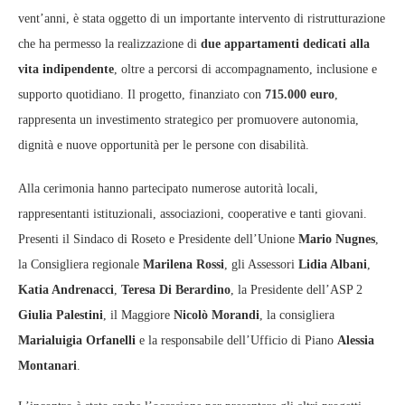
vent’anni, è stata oggetto di un importante intervento di ristrutturazione
che ha permesso la realizzazione di
due appartamenti dedicati alla
vita indipendente
, oltre a percorsi di accompagnamento, inclusione e
supporto quotidiano. Il progetto, finanziato con
715.000 euro
,
rappresenta un investimento strategico per promuovere autonomia,
dignità e nuove opportunità per le persone con disabilità.
Alla cerimonia hanno partecipato numerose autorità locali,
rappresentanti istituzionali, associazioni, cooperative e tanti giovani.
Presenti il Sindaco di Roseto e Presidente dell’Unione
Mario Nugnes
,
la Consigliera regionale
Marilena Rossi
, gli Assessori
Lidia Albani
,
Katia Andrenacci
,
Teresa Di Berardino
, la Presidente dell’ASP 2
Giulia Palestini
, il Maggiore
Nicolò Morandi
, la consigliera
Marialuigia Orfanelli
e la responsabile dell’Ufficio di Piano
Alessia
Montanari
.