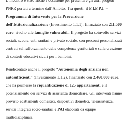
L’incontro è stato anche l’occasione per presentare gli altri progetti
PNRR portati a termine dall’Ambito. Tra questi, il
P.I.P.P.I. –
Programma di Intervento per la Prevenzione
dell’Istituzionalizzazione
(Investimento 1.1.1), finanziato con
211.500
euro
, rivolto alle
famiglie vulnerabili
. Il progetto ha coinvolto servizi
sociali, scuole, enti sanitari e privato sociale, con percorsi personalizzati
centrati sul rafforzamento delle competenze genitoriali e sulla creazione
di contesti educativi sicuri per i bambini.
Rendicontato anche il progetto
“Autonomia degli anziani non
autosufficienti”
(Investimento 1.1.2), finanziato con
2.460.000 euro
,
che ha permesso la
riqualificazione di 125 appartamenti
e il
potenziamento dei servizi di assistenza domiciliare. Gli interventi hanno
previsto adattamenti domestici, dispositivi domotici, teleassistenza,
servizi integrati socio‑sanitari e
PAI
elaborati da équipe
multidisciplinari.