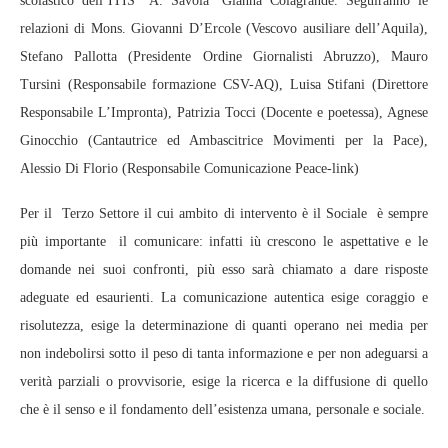
scolastico dell’ITIS “A. Savoia” Gianna Colagrande. Seguiranno le
relazioni di Mons. Giovanni D’Ercole (Vescovo ausiliare dell’Aquila),
Stefano Pallotta (Presidente Ordine Giornalisti Abruzzo), Mauro
Tursini (Responsabile formazione CSV-AQ), Luisa Stifani (Direttore
Responsabile L’Impronta), Patrizia Tocci (Docente e poetessa), Agnese
Ginocchio (Cantautrice ed Ambascitrice Movimenti per la Pace),
Alessio Di Florio (Responsabile Comunicazione Peace-link)
Per il Terzo Settore il cui ambito di intervento è il Sociale è sempre
più importante il comunicare: infatti iù crescono le aspettative e le
domande nei suoi confronti, più esso sarà chiamato a dare risposte
adeguate ed esaurienti. La comunicazione autentica esige coraggio e
risolutezza, esige la determinazione di quanti operano nei media per
non indebolirsi sotto il peso di tanta informazione e per non adeguarsi a
verità parziali o provvisorie, esige la ricerca e la diffusione di quello
che è il senso e il fondamento dell’esistenza umana, personale e sociale.