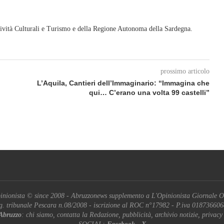
ività Culturali e Turismo e della Regione Autonoma della Sardegna.
prossimo articolo
L’Aquila, Cantieri dell’Immaginario: “Immagina che
qui… C’erano una volta 99 castelli”
inionista © since 2008 - Abruzzonews supplemento a L'Opinionista Giornale O
g. tribunale Pescara n.08/2008 - iscrizione al ROC n°17982 - P.iva 01873660
Abruzzo
: chi siamo, contatta la Redazione, pubblicità, archivio notizie, privacy