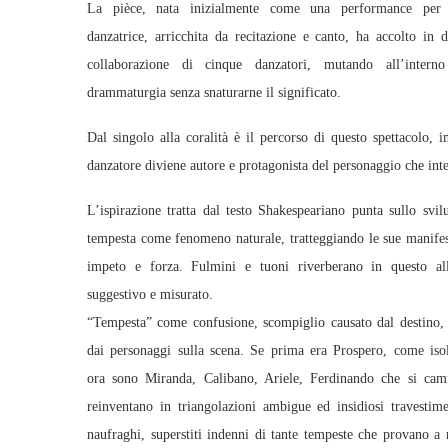
La pièce, nata inizialmente come u
na performance per
danzatrice, arricchita da recitazione e canto, ha accolto in d
collaborazione di cinque danzatori, mutando all’intern
drammaturgia senza snaturarne il significato.
Dal singolo alla coralità è il percorso di questo spettacolo, i
danzatore diviene autore e protagonista del personaggio che inte
L’ispirazione tratta dal testo Shakespeariano punta sullo svil
tempesta come fenomeno naturale, tratteggiando le sue manifes
impeto e forza. Fulmini e tuoni riverberano in questo all
suggestivo e misurato.
“Tempesta” come confusione, scompiglio causato dal destino
dai personaggi sulla scena. Se prima era Prospero, come is
ora sono Miranda, Calibano, Ariele, Ferdinando che si camu
reinventano in triangolazioni ambigue ed insidiosi travestim
naufraghi, superstiti indenni di tante tempeste che provano a 