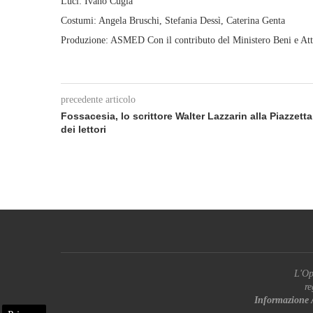
Luci: Ivano Cugia
Costumi: Angela Bruschi, Stefania Dessì, Caterina Genta
Produzione: ASMED Con il contributo del Ministero Beni e Att
precedente articolo
Fossacesia, lo scrittore Walter Lazzarin alla Piazzetta
dei lettori
L'Op
re
Informazione 