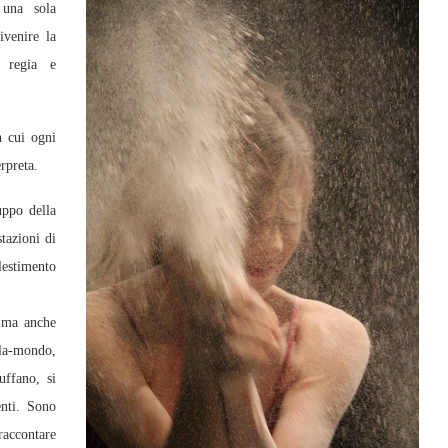
 una sola
ivenire la
o regia e
n cui ogni
rpreta.
uppo della
tazioni di
estimento
, ma anche
ola-mondo,
ffano, si
enti. Sono
raccontare