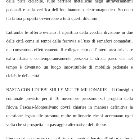
della pista ciclabile, sulle barriere metalliche negli attraversamenti
pedonali e sulla verifica dell’inquinamento elettromagnetico. Secondo
lui la sua proposta ovvierebbe a tutti questi dilemmi.
Entrambe le offerte evitano il ripristino della vecchia divisione in due
delle città come ai tempi della ferrovia e l’uso di semafori comandati,
ma consentono effettivamente il collegamento dell’intera area urbana e
extra-urbana e contemporaneamente preserva la strada parco che nel
tempo è diventato un luogo insostituibile di mobilità pedonale e
ciclabile della città.
BASTA CON I DUBBI SULLE MULTE MILIONARIE – Il Consiglio
comunale previsto per il 16 novembre prossimo sul progetto della
filovia Pescara-Montesilvano dovrà chiarire in maniera definitiva la
questione legata alle presunte multe milionarie che si accennano ogni
volta che si prospetta un passaggio alternativo del filobus.
Finora si è a conoscenza che il finanziamento è legato all’infrastruttura,