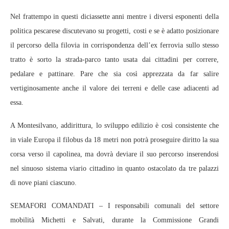
Nel frattempo in questi diciassette anni mentre i diversi esponenti della
politica pescarese discutevano su progetti, costi e se è adatto posizionare
il percorso della filovia in corrispondenza dell’ex ferrovia sullo stesso
tratto è sorto la strada-parco tanto usata dai cittadini per correre,
pedalare e pattinare. Pare che sia così apprezzata da far salire
vertiginosamente anche il valore dei terreni e delle case adiacenti ad
essa.
A Montesilvano, addirittura, lo sviluppo edilizio è così consistente che
in viale Europa il filobus da 18 metri non potrà proseguire diritto la sua
corsa verso il capolinea, ma dovrà deviare il suo percorso inserendosi
nel sinuoso sistema viario cittadino in quanto ostacolato da tre palazzi
di nove piani ciascuno.
SEMAFORI COMANDATI – I responsabili comunali del settore
mobilità Michetti e Salvati, durante la Commissione Grandi