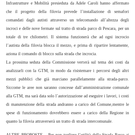
Infrastrutture e Mobilità presieduta da Adele Caroli hanno affermato
che il progetto della filovia prevede l’installazione di semafori
comandati dagli autisti attraverso un telecomando all’altezza degli
incroci e delle nove fermate sul tratto di strada parco di Pescara, per un
totale di tre chilometri. Il sistema funzionerà che ad ogni incrocio
l’autista della filovia blocca il mezzo, e prima di ripartire lentamente,
aziona il comando di blocco sulla strada che incrocia.
La prossima seduta della Commissione verterà sul tema dei costi da
analizzarli con la GTM, in modo da risistemare i percorsi degli altri
mezzi pubblici che già marciano parallelamente alla strada-parco.
Siccome le aree non saranno concesse dall’amministrazione comunale
alla GTM, ma sarà data solo l’autorizzazione ad eseguire i lavori, i costi
di manutenzione della strada andranno a carico del Comune,mentre le
spese di funzionamento dovrebbero essere a carico della Regione in
quanto la filovia attraverserà un tratto di strada intercomunale.
ALTRE PROPOSTE – Per non togliere l’utilità della Strada Parco ai