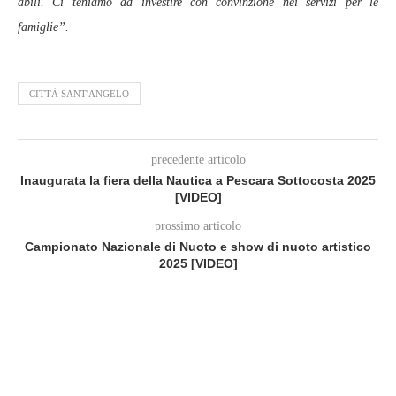
abili. Ci teniamo ad investire con convinzione nei servizi per le
famiglie”.
CITTÀ SANT'ANGELO
precedente articolo
Inaugurata la fiera della Nautica a Pescara Sottocosta 2025
[VIDEO]
prossimo articolo
Campionato Nazionale di Nuoto e show di nuoto artistico
2025 [VIDEO]