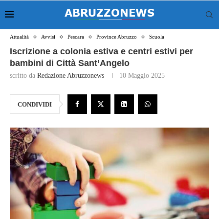
Attualità
Avvisi
Pescara
Province Abruzzo
Scuola
Iscrizione a colonia estiva e centri estivi per
bambini di Città Sant’Angelo
scritto da
Redazione Abruzzonews
10 Maggio 2025
CONDIVIDI