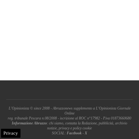
L'Opinionista © since 2008 - Abruzzonews supplemento a L'Opinionista Giornale
Online
reg. tribunale Pescara n.08/2008 - iscrizione al ROC n°17982 - P.iva 01873660680
Informazione Abruzzo
: chi siamo, contatta la Redazione, pubblicità, archivio
notizie, privacy e policy cookie
Privacy
SOCIAL:
Facebook
-
X