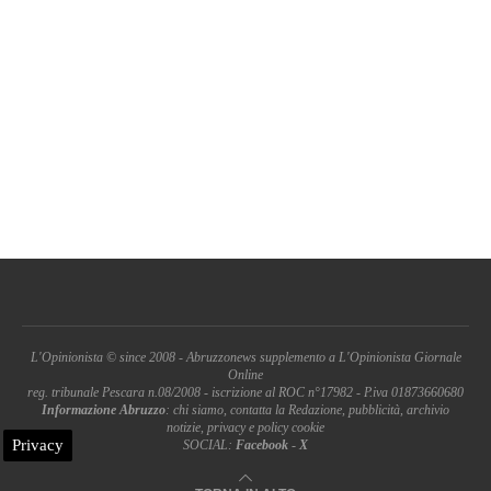
L'Opinionista © since 2008 - Abruzzonews supplemento a L'Opinionista Giornale
Online
reg. tribunale Pescara n.08/2008 - iscrizione al ROC n°17982 - P.iva 01873660680
Informazione Abruzzo
: chi siamo, contatta la Redazione, pubblicità, archivio
notizie, privacy e policy cookie
Privacy
SOCIAL:
Facebook
-
X