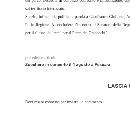
del parco, necessità di continuo confronto e informazione, enorm
sul territorio interessato.
Spazio, infine, alla politica e parola a Gianfranco Giuliante,
Pd in Regione. A concludere l’incontro, il Senatore della Repu
per il futuro: la “rete” per il Parco dei Trabocchi”.
precedente articolo
Zucchero in concerto il 4 agosto a Pescara
LASCIA
Devi essere
connesso
per inviare un commento.