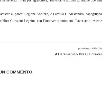
i benefici finali per agricoltori, allevatori e attività turistiche operanti
 Assessore ai parchi Regione Abruzzo, e Camillo D’Alessandro, capogruppo
bblica Giovanni Legnini, con l’intervento intitolato: “lavoriamo insieme
prossimo articolo
A Caramanico Brasil Forever
 UN COMMENTO