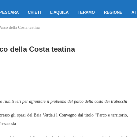
PESCARA
CHIETI
L’AQUILA
TERAMO
REGIONE
AT
arco della Costa teatina
co della Costa teatina
no riuniti ieri per affrontare il problema del parco della costa dei trabocchi
sso gli spazi del Baia Verde,i l Convegno dal titolo “Parco e territorio,
Fossacesia: