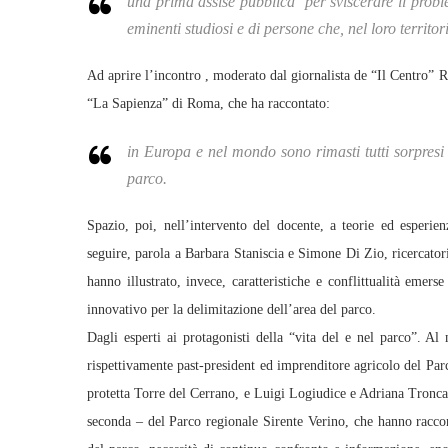
una prima assise pubblica per sviscerare il proble
eminenti studiosi e di persone che, nel loro territor
Ad aprire l’incontro , moderato dal giornalista de “Il Centro”
“La Sapienza” di Roma, che ha raccontato:
in Europa e nel mondo sono rimasti tutti sorpresi c
parco.
Spazio, poi, nell’intervento del docente, a teorie ed esperien
seguire, parola a Barbara Staniscia e Simone Di Zio, ricercato
hanno illustrato, invece, caratteristiche e conflittualità emer
innovativo per la delimitazione dell’area del parco.
Dagli esperti ai protagonisti della “vita del e nel parco”. Al
rispettivamente past-president ed imprenditore agricolo del Pa
protetta Torre del Cerrano, e Luigi Logiudice e Adriana Tronca –
seconda – del Parco regionale Sirente Verino, che hanno raccont