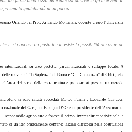
ma del parco della costa dei trabocchi attraverso gli interventi di
io, vivono la quotidianità in un parco.
 Rossano Orlando , il Prof. Armando Montanari, docente presso l’Università
he ci sia ancora un posto in cui esiste la possibilità di creare un
ze internazionali su aree protette, parchi nazionali e sviluppo locale. A
ri delle università “la Sapienza” di Roma e “G. D’annunzio” di Chieti, che
se nell’area del parco della costa teatina e proposto ai presenti un metodo
 microfono si sono infatti succeduti Matteo Fusilli e Leonardo Cantucci,
rco nazionale del Gargano, Benigno D’Orazio, presidente dell’Area marina
 responsabile agricoltura e foreste il primo, imprenditrice vitivinicola la
ato di un iter praticamente comune: iniziali difficoltà nella costituzione