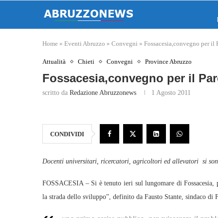
Home
»
Eventi Abruzzo
»
Convegni
»
Fossacesia,convegno per il P
Attualità
Chieti
Convegni
Province Abruzzo
Fossacesia,convegno per il Par
scritto da
Redazione Abruzzonews
1 Agosto 2011
CONDIVIDI
Docenti universitari, ricercatori, agricoltori ed allevatori si so
FOSSACESIA – Si è tenuto ieri sul lungomare di Fossacesia, pre
la strada dello sviluppo”, definito da Fausto Stante, sindaco di 