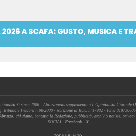
 2026 A SCAFA: GUSTO, MUSICA E TR
inionista © since 2008 - Abruzzonews supplemento a L'Opinionista Giornale O
g. tribunale Pescara n.08/2008 - iscrizione al ROC n°17982 - P.iva 01873660
Abruzzo
: chi siamo, contatta la Redazione, pubblicità, archivio notizie, privacy
SOCIAL:
Facebook
-
X