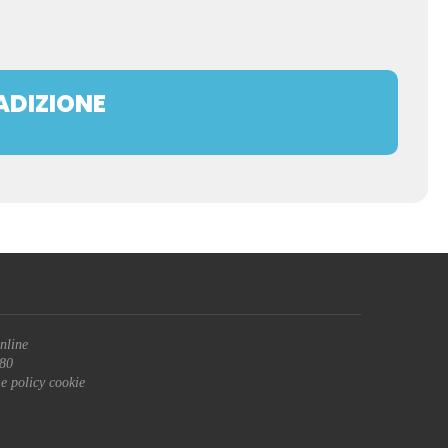
ADIZIONE
nline
680
 e policy cookie