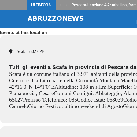
ULTIM'ORA
Pescara-Lanciano 4-2: tabellino, form
Events at this location
Scafa 65027 PE
Tutti gli eventi a Scafa in provincia di Pescara da 
Scafa è un comune italiano di 3.971 abitanti della prov
Citeriore. Ha fatto parte della Comunità Montana Maiell
42°16′0″N 14°1′0″EAltitudine: 108 m s.l.m.Superficie: 
Pianapuccia, CesareComuni Contigui: Abbateggio, Alanno,
65027Prefisso Telefonico: 085Codice Istat: 068039Codic
CarmeloGiorno Festivo: ultimo weekend di AgostoGiorno