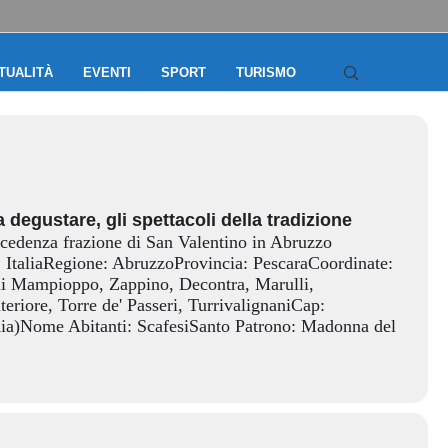
TUALITÀ
EVENTI
SPORT
TURISMO
a degustare, gli spettacoli della tradizione
ecedenza frazione di San Valentino in Abruzzo
: ItaliaRegione: AbruzzoProvincia: PescaraCoordinate:
lli Mampioppo, Zappino, Decontra, Marulli,
iore, Torre de' Passeri, TurrivalignaniCap:
edia)Nome Abitanti: ScafesiSanto Patrono: Madonna del