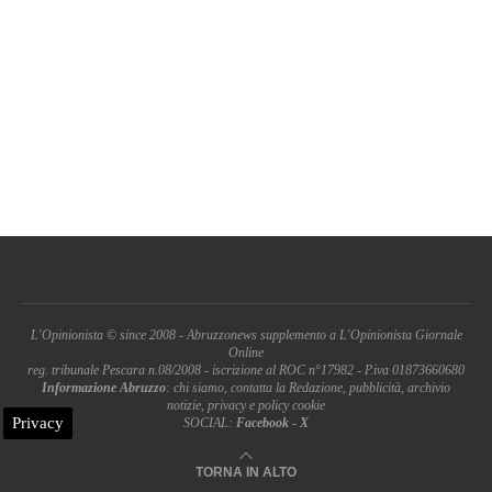
L'Opinionista © since 2008 - Abruzzonews supplemento a L'Opinionista Giornale
Online
reg. tribunale Pescara n.08/2008 - iscrizione al ROC n°17982 - P.iva 01873660680
Informazione Abruzzo
: chi siamo, contatta la Redazione, pubblicità, archivio
notizie, privacy e policy cookie
Privacy
SOCIAL:
Facebook
-
X
TORNA IN ALTO