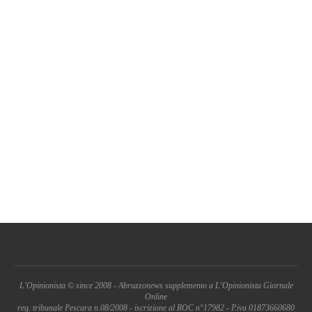
L'Opinionista © since 2008 - Abruzzonews supplemento a L'Opinionista Giornale
Online
reg. tribunale Pescara n.08/2008 - iscrizione al ROC n°17982 - P.iva 01873660680