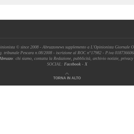
inionista © since 2008 - Abruzzonews supplemento a L'Opinionista Giornale O
g. tribunale Pescara n.08/2008 - iscrizione al ROC n°17982 - P.iva 01873660
Abruzzo
: chi siamo, contatta la Redazione, pubblicità, archivio notizie, privacy
SOCIAL:
Facebook
-
X
TORNA IN ALTO