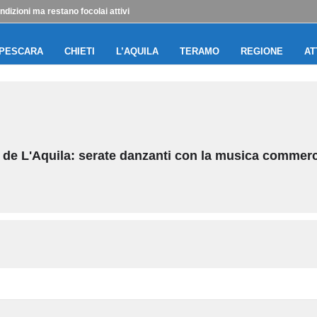
ndizioni ma restano focolai attivi
PESCARA
CHIETI
L’AQUILA
TERAMO
REGIONE
AT
ia de L'Aquila: serate danzanti con la musica commerci