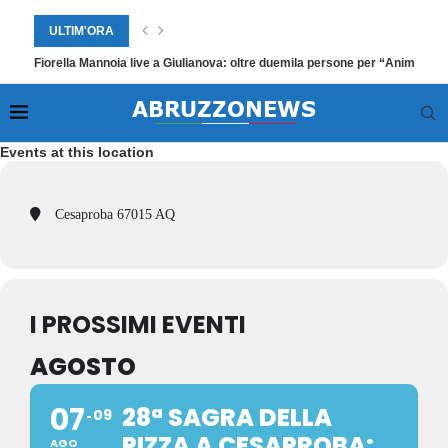
ULTIM'ORA
Fiorella Mannoia live a Giulianova: oltre duemila persone per “Anime Sal
Events at this location
Cesaproba 67015 AQ
I PROSSIMI EVENTI
AGOSTO
07
28ª SAGRA DELLA
09
PIZZA A CESAPROBA:
AGO