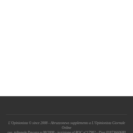
L'Opinionista © since 2008 - Abruzzonews supplemento a L'Opinionista Giornale
Online
reg. tribunale Pescara n.08/2008 - iscrizione al ROC n°17982 - P.iva 01873660680