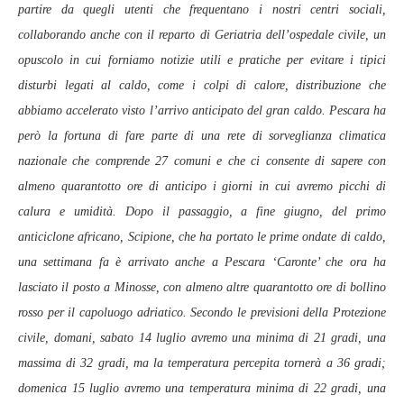
partire da quegli utenti che frequentano i nostri centri sociali,
collaborando anche con il reparto di Geriatria dell’ospedale civile, un
opuscolo in cui forniamo notizie utili e pratiche per evitare i tipici
disturbi legati al caldo, come i colpi di calore, distribuzione che
abbiamo accelerato visto l’arrivo anticipato del gran caldo. Pescara ha
però la fortuna di fare parte di una rete di sorveglianza climatica
nazionale che comprende 27 comuni e che ci consente di sapere con
almeno quarantotto ore di anticipo i giorni in cui avremo picchi di
calura e umidità. Dopo il passaggio, a fine giugno, del primo
anticiclone africano, Scipione, che ha portato le prime ondate di caldo,
una settimana fa è arrivato anche a Pescara ‘Caronte’ che ora ha
lasciato il posto a Minosse, con almeno altre quarantotto ore di bollino
rosso per il capoluogo adriatico. Secondo le previsioni della Protezione
civile, domani, sabato 14 luglio avremo una minima di 21 gradi, una
massima di 32 gradi, ma la temperatura percepita tornerà a 36 gradi;
domenica 15 luglio avremo una temperatura minima di 22 gradi, una