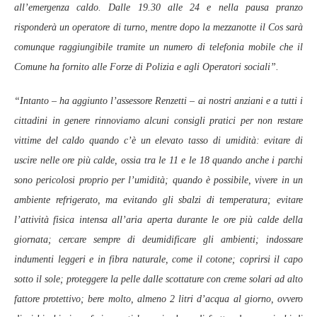
all’emergenza caldo. Dalle 19.30 alle 24 e nella pausa pranzo
risponderà un operatore di turno, mentre dopo la mezzanotte il Cos sarà
comunque raggiungibile tramite un numero di telefonia mobile che il
Comune ha fornito alle Forze di Polizia e agli Operatori sociali”.
“Intanto – ha aggiunto l’assessore Renzetti – ai nostri anziani e a tutti i
cittadini in genere rinnoviamo alcuni consigli pratici per non restare
vittime del caldo quando c’è un elevato tasso di umidità: evitare di
uscire nelle ore più calde, ossia tra le 11 e le 18 quando anche i parchi
sono pericolosi proprio per l’umidità; quando è possibile, vivere in un
ambiente refrigerato, ma evitando gli sbalzi di temperatura; evitare
l’attività fisica intensa all’aria aperta durante le ore più calde della
giornata; cercare sempre di deumidificare gli ambienti; indossare
indumenti leggeri e in fibra naturale, come il cotone; coprirsi il capo
sotto il sole; proteggere la pelle dalle scottature con creme solari ad alto
fattore protettivo; bere molto, almeno 2 litri d’acqua al giorno, ovvero