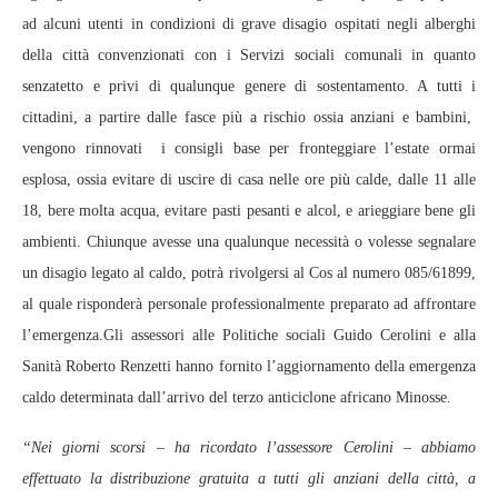
ad alcuni utenti in condizioni di grave disagio ospitati negli alberghi
della città convenzionati con i Servizi sociali comunali in quanto
senzatetto e privi di qualunque genere di sostentamento. A tutti i
cittadini, a partire dalle fasce più a rischio ossia anziani e bambini,
vengono rinnovati i consigli base per fronteggiare l’estate ormai
esplosa, ossia evitare di uscire di casa nelle ore più calde, dalle 11 alle
18, bere molta acqua, evitare pasti pesanti e alcol, e arieggiare bene gli
ambienti. Chiunque avesse una qualunque necessità o volesse segnalare
un disagio legato al caldo, potrà rivolgersi al Cos al numero 085/61899,
al quale risponderà personale professionalmente preparato ad affrontare
l’emergenza.Gli assessori alle Politiche sociali Guido Cerolini e alla
Sanità Roberto Renzetti hanno fornito l’aggiornamento della emergenza
caldo determinata dall’arrivo del terzo anticiclone africano Minosse.
“Nei giorni scorsi – ha ricordato l’assessore Cerolini – abbiamo
effettuato la distribuzione gratuita a tutti gli anziani della città, a